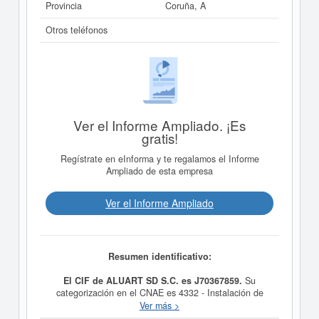
Provincia
Coruña, A
Otros teléfonos
Ver el Informe Ampliado. ¡Es
gratis!
Regístrate en eInforma y te regalamos el Informe
Ampliado de esta empresa
Ver el Informe Ampliado
Resumen identificativo:
El CIF de ALUART SD S.C. es J70367859.
Su
categorización en el CNAE es 4332 - Instalación de
carpintería. En la clasificación SIC, la empresa
ALUART
Ver más >
SD S.C.
cuenta con el número 17510000. El conjunto