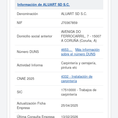
de empleados que completa la empresa
ALUART SD
Información de ALUART SD S.C.
S.C.
es de 2. Esta empresa se ha consultado en
eInforma un total de 55 veces. La última consulta ha
Denominación
ALUART SD S.C.
sido el 13/02/2026. Esta compañia puede solicitar
alguna subvención y para informarse de cuales son,
NIF
J70367859
puede hacerlo en esta misma web.
AVENIDA DO
Si está interesado en conocer más datos de la empresa
Domicilio social anterior
FERROCARRIL, 7 - 15007
ALUART SD S.C. puede
acceder inmediatamente a este
A CORUÑA (Coruña, A)
Informe ampliado
de ALUART SD S.C. y consultar los
resultados de sus años de actividad, así como los
4653...
Más información
Número DUNS
balances y cuentas de resultados disponibles.
sobre el número DUNS
La última actualización del informe de empresa se ha
Carpintería y cerrajería,
realizado el 25/04/2025.
Actividad Informa
pintura etc
4332 - Instalación de
CNAE 2025
carpintería
17510000 - Trabajos de
SIC
carpintería
Actualización Ficha
25/04/2025
Empresa
Última Consulta Empresa
13/02/2026