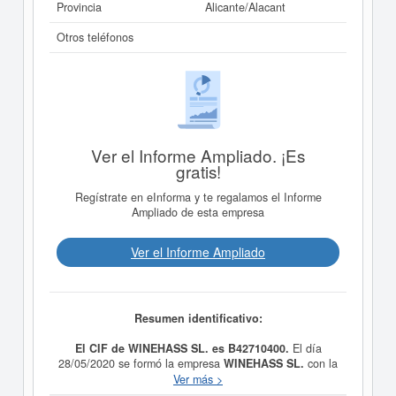
Provincia
Alicante/Alacant
Otros teléfonos
Ver el Informe Ampliado. ¡Es
gratis!
Regístrate en eInforma y te regalamos el Informe
Ampliado de esta empresa
Ver el Informe Ampliado
Resumen identificativo:
El CIF de WINEHASS SL. es B42710400.
El día
28/05/2020 se formó la empresa
WINEHASS SL.
con la
finalidad de La importación y exportación, así como la
Ver más >
comercialización al por mayor y al por menor de todo