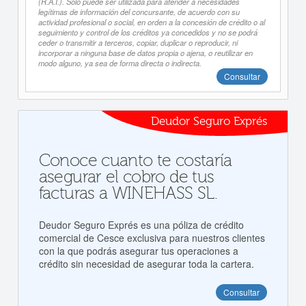
(R.A.I.). Sólo puede ser utilizada para atender a necesidades
legítimas de información del concursante, de acuerdo con su
actividad profesional o social, en orden a la concesión de crédito o al
seguimiento y control de los créditos ya concedidos y no se podrá
ceder o transmitir a terceros, copiar, duplicar o reproducir, ni
incorporar a ninguna base de datos propia o ajena, o reutilizar en
modo alguno, ya sea de forma directa o indirecta.
Consultar
Deudor Seguro Exprés
Conoce cuanto te costaría
asegurar el cobro de tus
facturas a WINEHASS SL.
Deudor Seguro Exprés es una póliza de crédito
comercial de Cesce exclusiva para nuestros clientes
con la que podrás asegurar tus operaciones a
crédito sin necesidad de asegurar toda la cartera.
Consultar