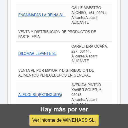
CALLE MAESTRO
ALONSO, 164, 03014,
ENSAIMADAS LA REINA SL.
Alicante/Alacant,
ALICANTE
VENTA Y DISTRIBUCION DE PRODUCTOS DE
PASTELERIA
CARRETERA OCAÑA,
227, 03114,
DILOMAR LEVANTE SL
Alicante/Alacant,
ALICANTE
VENTA AL POR MAYOR Y DISTRIBUCION DE
ALIMENTOS PERECEDEROS EN GENERAL
AVENIDA PINTOR
XAVIER SOLER, 6,
ALFUGI SL (EXTINGUIDA)
03015,
Alicante/Alacant,
ALICANTE
Hay más por ver
LA COMPRA Y VENTA DE ARTICULOS
ALIMENTICIOS, TANTO AL POR MENOR COMO AL
Ver Informe de WINEHASS SL.
POR MAYOR, ASI COMO SU DISTRIBUCION.