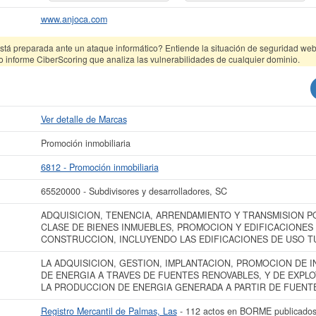
www.anjoca.com
tá preparada ante un ataque informático? Entiende la situación de seguridad web 
o informe CiberScoring que analiza las vulnerabilidades de cualquier dominio.
Ver detalle de Marcas
Promoción inmobiliaria
6812 - Promoción inmobiliaria
65520000 - Subdivisores y desarrolladores, SC
ADQUISICION, TENENCIA, ARRENDAMIENTO Y TRANSMISION P
CLASE DE BIENES INMUEBLES, PROMOCION Y EDIFICACIONES 
CONSTRUCCION, INCLUYENDO LAS EDIFICACIONES DE USO T
LA ADQUISICION, GESTION, IMPLANTACION, PROMOCION DE 
DE ENERGIA A TRAVES DE FUENTES RENOVABLES, Y DE EXPLO
LA PRODUCCION DE ENERGIA GENERADA A PARTIR DE FUENT
Registro Mercantil de Palmas, Las
- 112 actos en BORME publicado