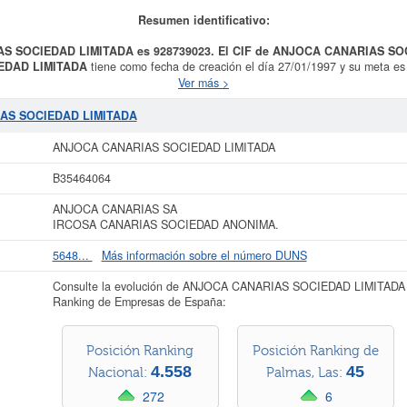
Resumen identificativo:
AS SOCIEDAD LIMITADA es 928739023. El CIF de ANJOCA CANARIAS SO
EDAD LIMITADA
tiene como fecha de creación el día 27/01/1997 y su meta
ON POR CUALQUIER TITULO DE TODA CLASE DE BIENES INMUEBLES, PR
Ver más >
NCLUYENDO LAS EDIFICACIONES DE USO TURISTICO COMERCIAL . Se clasif
aria.
ANJOCA CANARIAS SOCIEDAD LIMITADA
consta con el número de SIC
IAS SOCIEDAD LIMITADA
olladores, SC. El equipo personal de
ANJOCA CANARIAS SOCIEDAD LIMITA
ficha se ha consultado hasta 4.214 veces. Para documentarse que tipo de subve
ANJOCA CANARIAS SOCIEDAD LIMITADA
quí. El capital social en la que esta empresa está situada es aproximadamente
 Palmas, Las aparece esta empresa inscrita, además hay 112 actos publicado
B35464064
 más datos de la empresa ANJOCA CANARIAS SOCIEDAD LIMITADA puede
acced
ANJOCA CANARIAS SA
CIEDAD LIMITADA y consultar los resultados de sus años de actividad, así 
IRCOSA CANARIAS SOCIEDAD ANONIMA.
resultados disponibles.
5648...
Más información sobre el número DUNS
A tiene el distintivo TOP 100.000 EMPRESAS. Este distintivo se otorga a l
por volumen de facturación.
Consulte la evolución de ANJOCA CANARIAS SOCIEDAD LIMITADA y
La última actualización del informe de empresa se ha realizado el 22/07/2026.
Ranking de Empresas de España:
Posición Ranking
Posición Ranking de
4.558
45
Nacional:
Palmas, Las:
272
6