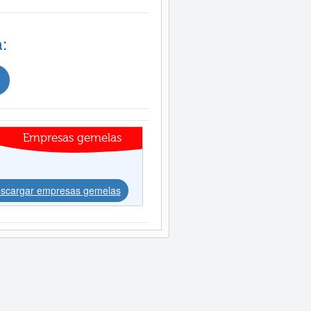
:
Empresas gemelas
scargar empresas gemelas