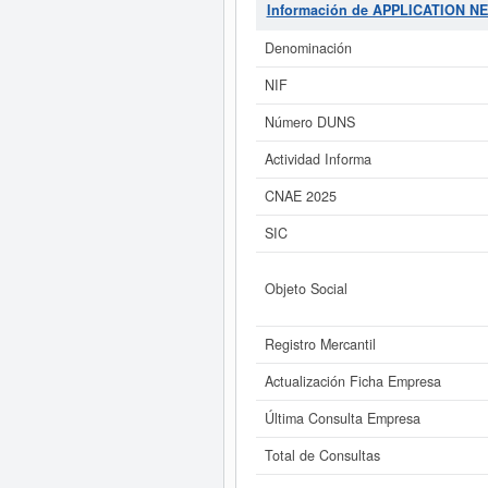
instalaciones informáticas. El 
Información de APPLICATION 
acumula 8 consultas, la última se
sector pueden optar. La cifra aprox
Denominación
ap
NIF
Si está interesado en conocer
ampliado
de APPLICATION NETWOR
Número DUNS
Actividad Informa
CNAE 2025
SIC
Objeto Social
Registro Mercantil
Actualización Ficha Empresa
Última Consulta Empresa
Total de Consultas