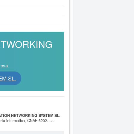
 NETWORKING
resa
EM SL.
ATION NETWORKING SYSTEM SL.
oría informática, CNAE 6202. La
municación y formación CNAE 6203 y
onsultoría informática y gestión de