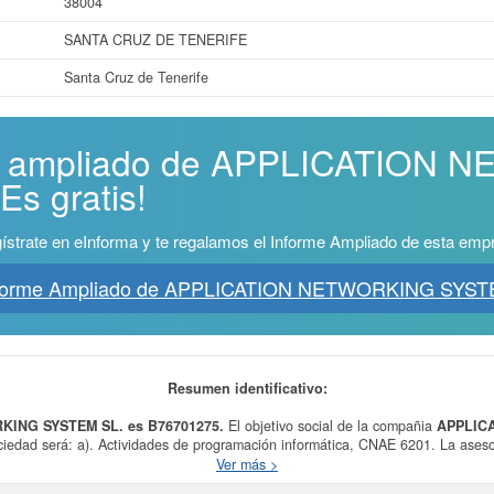
38004
SANTA CRUZ DE TENERIFE
Santa Cruz de Tenerife
rme ampliado de APPLICATION
s gratis!
ístrate en eInforma y te regalamos el Informe Ampliado de esta emp
nforme Ampliado de APPLICATION NETWORKING SYST
Resumen identificativo:
KING SYSTEM SL. es B76701275.
El objetivo social de la compañia
APPLIC
iedad será: a). Actividades de programación informática, CNAE 6201. La ases
 de Internet, CNAE 6311 y 6312. El suministro de servicios de información, co
Ver más >
l día 30/03/2016. La clase CNAE a la que pertenece es 6220 - Actividades de c