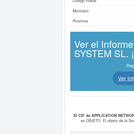
Código Postal
Municipio
Provincia
Ver el Info
SYSTEM SL. ¡E
Reg
Ver I
El CIF de APPLICATION NETWOR
es OBJETO. El objeto de la Soc
realización de servicios a través
6209. CNAE 6399. La y fue creada e