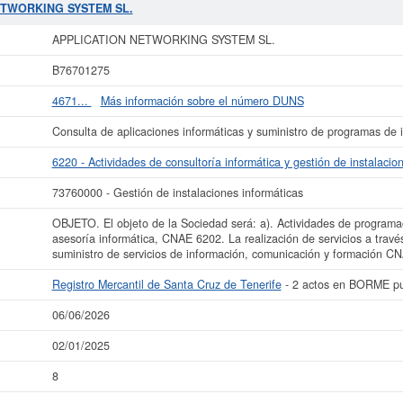
número de
APPLICATION NETWORKING SYSTEM SL.
en la clasificación del 
NETWORKING SYSTEM SL.
 ha producido el 02/01/2025. Consulte en esta página las subvenciones que est
imada del capital social de esta empresa es de 0 a 3.100 €. La cantidad de ac
APPLICATION NETWORKING SYSTEM SL.
arece dada de alta en la provincia Santa Cruz de Tenerife del Registro Mercant
B76701275
 más datos de la empresa APPLICATION NETWORKING SYSTEM SL. puede
acced
KING SYSTEM SL. y consultar los resultados de sus años de actividad, así
4671...
Más información sobre el número DUNS
resultados disponibles.
Consulta de aplicaciones informáticas y suministro de programas de 
La última actualización del informe de empresa se ha realizado el 06/06/2026.
6220 - Actividades de consultoría informática y gestión de instalacio
73760000 - Gestión de instalaciones informáticas
OBJETO. El objeto de la Sociedad será: a). Actividades de program
asesoría informática, CNAE 6202. La realización de servicios a trav
suministro de servicios de información, comunicación y formación 
Registro Mercantil de Santa Cruz de Tenerife
- 2 actos en BORME pu
06/06/2026
02/01/2025
8