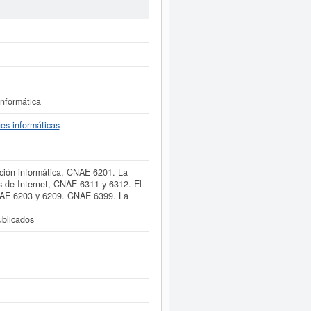
SIC es el 73760000. Esta empresa
a empresa y las relacionadas de su
tos existentes en el BORME es de 2 y
il.
er inmediatamente a este Informe
 como los balances y cuentas de
informática
nes informáticas
ación informática, CNAE 6201. La
és de Internet, CNAE 6311 y 6312. El
CNAE 6203 y 6209. CNAE 6399. La
blicados