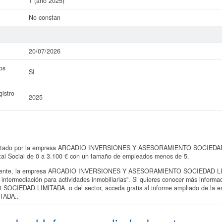
1 (año 2025)
No constan
20/07/2026
os
SI
istro
2025
sentado por la empresa ARCADIO INVERSIONES Y ASESORAMIENTO SOCIEDAD LI
ital Social de 0 a 3.100 € con un tamaño de empleados menos de 5.
ente, la empresa ARCADIO INVERSIONES Y ASESORAMIENTO SOCIEDAD LIMIT
 intermediación para actividades inmobiliarias". Si quieres conocer más infor
IEDAD LIMITADA. o del sector, acceda gratis al informe ampliado de l
TADA..