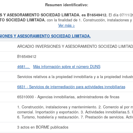
Resumen identificativo:
ES Y ASESORAMIENTO SOCIEDAD LIMITADA. es B16549412.
El día 07/11/
TO SOCIEDAD LIMITADA.
con la finalidad de 1. Construcción, instalaciones 
omercial. Importación y exportación. 3. Actividades inmobiliarias.5. Industrias m
Ver más >
ación de servicios. Actividades de gestión. Está dentro de la categoría CNAE 683
resa
ARCADIO INVERSIONES Y ASESORAMIENTO SOCIEDAD LIMITADA.
se
RSIONES Y ASESORAMIENTO SOCIEDAD LIMITADA.
0000. El equipo de empleados se compone de un total de 1. La ficha contabiliza
sta empresa y otras similiares pueden aspirar a algunas subvenciones. Descubra
ARCADIO INVERSIONES Y ASESORAMIENTO SOCIEDAD LIMITAD
 número de actos publicados en el BORME sobre esta empresa es de 3 y figura e
B16549412
cer más datos de la empresa ARCADIO INVERSIONES Y ASESORAMIENTO SOC
pliado
de ARCADIO INVERSIONES Y ASESORAMIENTO SOCIEDAD LIMITADA. y c
4681...
Más información sobre el número DUNS
años de actividad, así como los balances y cuentas de resultados disponibles.
Servicios relativos a la propiedad inmobiliaria y a la propiedad industr
La última actualización del informe de empresa se ha realizado el 20/07/2026.
6831 - Servicios de intermediación para actividades inmobiliarias
65310000 - Agencias inmobiliarias, administradores de fincas
1. Construcción, instalaciones y mantenimiento. 2. Comercio al por m
comercial. Importación y exportación. 3. Actividades inmobiliarias.5. 
6. Turismo, hostelería y restauración. 7. Prestación de servicios. Act
3 actos en BORME publicados