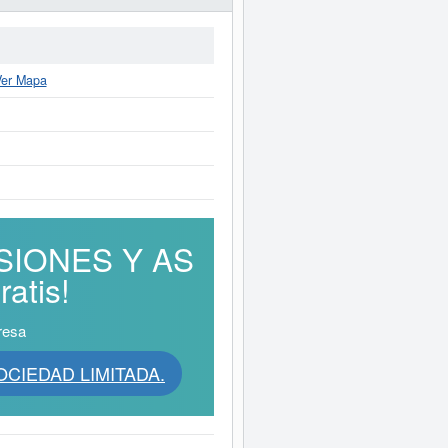
Ver Mapa
RSIONES Y AS
atis!
resa
OCIEDAD LIMITADA.