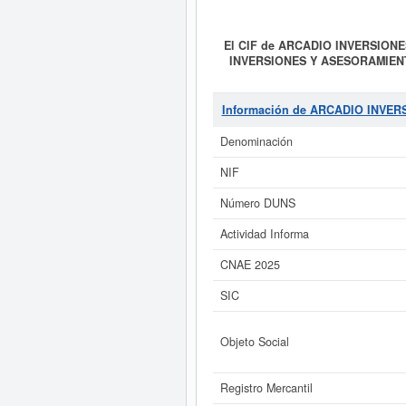
El CIF de ARCADIO INVERSION
INVERSIONES Y ASESORAMIEN
mayor y al por menor. Distribución c
hostelería y restauración. 7. Prest
actividades inmobiliarias. La emp
Información de ARCADIO INVE
correspondiente a la actividad 6531
visualización es del 19/07/2026. E
Denominación
sitúa alrededor de 0 a 3.100 €. El
NIF
Si está interesado en cono
inmediatamente a este Informe am
Número DUNS
Actividad Informa
CNAE 2025
SIC
Objeto Social
Registro Mercantil