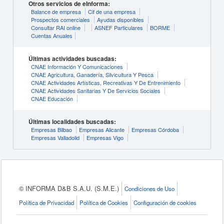
Otros servicios de eInforma:
Balance de empresa
Cif de una empresa
Prospectos comerciales
Ayudas disponibles
Consultar RAI online
ASNEF Particulares
BORME
Cuentas Anuales
Últimas actividades buscadas:
CNAE Información Y Comunicaciones
CNAE Agricultura, Ganadería, Silvicultura Y Pesca
CNAE Actividades Artísticas, Recreativas Y De Entrenimiento
CNAE Actividades Sanitarias Y De Servicios Sociales
CNAE Educación
Últimas localidades buscadas:
Empresas Bilbao
Empresas Alicante
Empresas Córdoba
Empresas Valladolid
Empresas Vigo
© INFORMA D&B S.A.U. (S.M.E.)
Condiciones de Uso
Política de Privacidad
Política de Cookies
Configuración de cookies