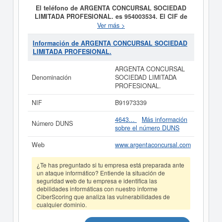
El teléfono de ARGENTA CONCURSAL SOCIEDAD
LIMITADA PROFESIONAL. es 954003534. El CIF de
ARGENTA CONCURSAL SOCIEDAD LIMITADA
Ver más >
PROFESIONAL. es B91973339.
El día 01/01/2012 se
formó la empresa
ARGENTA CONCURSAL SOCIEDAD
Información de ARGENTA CONCURSAL SOCIEDAD
LIMITADA PROFESIONAL.
con la finalidad de la
LIMITADA PROFESIONAL.
actividad que realizan los economistas y abogados como
Administradores Concursales, de acuerdo con lo
ARGENTA CONCURSAL
dispuesto en la Legislación Concursal de su estatuto
Denominación
SOCIEDAD LIMITADA
profesional, y circunscrita de forma exclusiva y
PROFESIONAL.
excluyente a tal desempeño. Está dentro de la categoría
CNAE 6910 - Actividades jurídicas. La empresa
NIF
B91973339
ARGENTA CONCURSAL SOCIEDAD LIMITADA
PROFESIONAL.
se encuentra en la clasificación SIC
4643...
Más información
Número DUNS
correspondiente a la actividad 81110000. La ficha
sobre el número DUNS
contabiliza un total de 57 consultas. La última
visualización es del 07/04/2026. Esta empresa y otras
Web
www.argentaconcursal.com
similiares pueden aspirar a algunas subvenciones.
Descubra a cuales desde aquí. Su capital se sitúa
¿Te has preguntado si tu empresa está preparada ante
alrededor de 3.100 a 60.000 €. El número de actos
un ataque informático? Entiende la situación de
publicados en el BORME sobre esta empresa es de 7 y
seguridad web de tu empresa e identifica las
figura en el Registro Mercantil de Sevilla.
debilidades informáticas con nuestro informe
CiberScoring que analiza las vulnerabilidades de
Si está interesado en conocer más datos de la empresa
cualquier dominio.
ARGENTA CONCURSAL SOCIEDAD LIMITADA
PROFESIONAL. puede
acceder inmediatamente a este