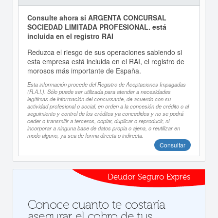
Consulte ahora si ARGENTA CONCURSAL
SOCIEDAD LIMITADA PROFESIONAL. está
incluida en el registro RAI
Reduzca el riesgo de sus operaciones sabiendo si
esta empresa está incluida en el RAI, el registro de
morosos más importante de España.
Esta información procede del Registro de Aceptaciones Impagadas
(R.A.I.). Sólo puede ser utilizada para atender a necesidades
legítimas de información del concursante, de acuerdo con su
actividad profesional o social, en orden a la concesión de crédito o al
seguimiento y control de los créditos ya concedidos y no se podrá
ceder o transmitir a terceros, copiar, duplicar o reproducir, ni
incorporar a ninguna base de datos propia o ajena, o reutilizar en
modo alguno, ya sea de forma directa o indirecta.
Consultar
Deudor Seguro Exprés
Conoce cuanto te costaría
asegurar el cobro de tus