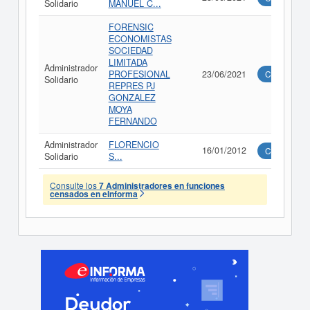
Solidario
MANUEL C...
FORENSIC
ECONOMISTAS
SOCIEDAD
LIMITADA
Administrador
PROFESIONAL
23/06/2021
Consultar
Solidario
REPRES PJ
GONZALEZ
MOYA
FERNANDO
Administrador
FLORENCIO
16/01/2012
Consultar
Solidario
S...
Consulte los
7 Administradores en funciones
censados en eInforma