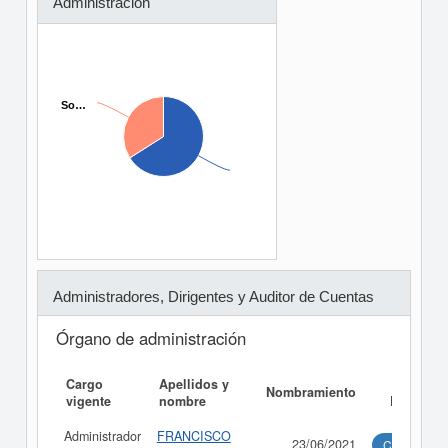
Administración
So…
So…
Administradores, Dirigentes y Auditor de Cuentas
Órgano de administración
Cargo
Apellidos y
Informe
Nombramiento
vigente
nombre
Ejecutivo
Administrador
FRANCISCO
23/06/2021
Consultar