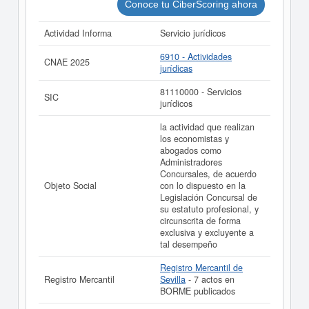
Informe ampliado
de ARGENTA CONCURSAL
Conoce tu CiberScoring ahora
SOCIEDAD LIMITADA PROFESIONAL. y consultar los
resultados de sus años de actividad, así como los
Actividad Informa
Servicio jurídicos
balances y cuentas de resultados disponibles.
6910 - Actividades
La última actualización del informe de empresa se ha
CNAE 2025
jurídicas
realizado el 21/07/2026.
81110000 - Servicios
SIC
jurídicos
la actividad que realizan
los economistas y
abogados como
Administradores
Concursales, de acuerdo
Objeto Social
con lo dispuesto en la
Legislación Concursal de
su estatuto profesional, y
circunscrita de forma
exclusiva y excluyente a
tal desempeño
Registro Mercantil de
Registro Mercantil
Sevilla
- 7 actos en
BORME publicados