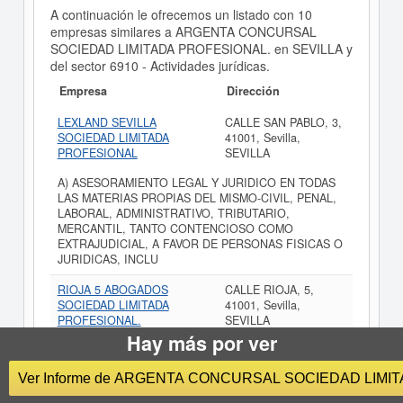
A continuación le ofrecemos un listado con 10
empresas similares a ARGENTA CONCURSAL
SOCIEDAD LIMITADA PROFESIONAL. en SEVILLA y
del sector 6910 - Actividades jurídicas.
Empresa
Dirección
LEXLAND SEVILLA
CALLE SAN PABLO, 3,
SOCIEDAD LIMITADA
41001, Sevilla,
PROFESIONAL
SEVILLA
A) ASESORAMIENTO LEGAL Y JURIDICO EN TODAS
LAS MATERIAS PROPIAS DEL MISMO-CIVIL, PENAL,
LABORAL, ADMINISTRATIVO, TRIBUTARIO,
MERCANTIL, TANTO CONTENCIOSO COMO
EXTRAJUDICIAL, A FAVOR DE PERSONAS FISICAS O
JURIDICAS, INCLU
RIOJA 5 ABOGADOS
CALLE RIOJA, 5,
SOCIEDAD LIMITADA
41001, Sevilla,
PROFESIONAL.
SEVILLA
Hay más por ver
LA PRESTACION DE SERVICIOS DE
ASESORAMIENTO JURIDICO POR CUENTA PROPIA
Ver Informe de ARGENTA CONCURSAL SOCIEDAD LIMI
O DE TERCEROS, Y EN PARTICULAR:
ASESORAMIENTO, COORDINACION E