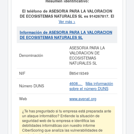
Resumen identificativo:
El teléfono de ASESORIA PARA LA VALORACION
DE ECOSISTEMAS NATURALES SL es 914267817. El
CIF de ASESORIA PARA LA VALORACION DE
Ver más >
ECOSISTEMAS NATURALES SL es B85419349.
A día
22/04/2008, la empresa
ASESORIA PARA LA
Información de ASESORIA PARA LA VALORACION
VALORACION DE ECOSISTEMAS NATURALES SL
DE ECOSISTEMAS NATURALES SL
fue formada con el objetivo LA REALIZACION DE
ESTUDIOS Y PROYECTOS SOBRE MEDIO
ASESORIA PARA LA
AMBIENTE.. Su categorización en el CNAE es 7120 -
VALORACION DE
Denominación
Ensayos y análisis técnicos. En la clasificación SIC, la
ECOSISTEMAS
empresa
ASESORIA PARA LA VALORACION DE
NATURALES SL
ECOSISTEMAS NATURALES SL
cuenta con el número
87340000. Esta empresa se ha consultado en eInforma
NIF
B85419349
un total de 62 veces. La última consulta ha sido el
17/12/2025. Esta compañia puede solicitar alguna
4608...
Más información
Número DUNS
subvención y para informarse de cuales son, puede
sobre el número DUNS
hacerlo en esta misma web. Su patrimonio social de la
compañia está entre el rango de 0 a 3.100 €. Esta
Web
www.avenat.org
empresa ha publicado 6 actos en el BORME y se dió de
alta en el Registro Mercantil de Madrid.
¿Te has preguntado si tu empresa está preparada ante
un ataque informático? Entiende la situación de
Si está interesado en conocer más datos de la empresa
seguridad web de tu empresa e identifica las
ASESORIA PARA LA VALORACION DE ECOSISTEMAS
debilidades informáticas con nuestro informe
NATURALES SL puede
acceder inmediatamente a este
CiberScoring que analiza las vulnerabilidades de
Informe ampliado
de ASESORIA PARA LA