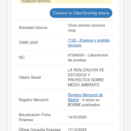
cualquier dominio.
VALORACION DE ECOSISTEMAS NATURALES SL y
consultar los resultados de sus años de actividad, así
como los balances y cuentas de resultados disponibles.
Conoce tu CiberScoring ahora
La última actualización del informe de empresa se ha
Otros servicio técnicos
realizado el 14/05/2025.
Actividad Informa
ncop
7120 - Ensayos y análisis
CNAE 2025
técnicos
87340000 - Laboratorios
SIC
de pruebas
LA REALIZACION DE
ESTUDIOS Y
Objeto Social
PROYECTOS SOBRE
MEDIO AMBIENTE.
Registro Mercantil de
Registro Mercantil
Madrid
- 6 actos en
BORME publicados
Actualización Ficha
14/05/2025
Empresa
Última Consulta Empresa
17/12/2025