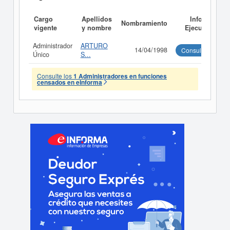
Cargo
Apellidos
Informe
Nombramiento
vigente
y nombre
Ejecutivo
Administrador
ARTURO
14/04/1998
Consultar
Único
S...
Consulte los
1 Administradores en funciones
censados en eInforma