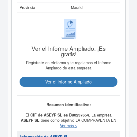
Provincia
Madrid
Ver el Informe Ampliado. ¡Es
gratis!
Regístrate en eInforma y te regalamos el Informe
Ampliado de esta empresa
Ver el Informe Ampliado
Resumen identificativo:
El CIF de ASEYP SL es B80237654.
La empresa
ASEYP SL
tiene como objetivo LA COMPRAVENTA EN
NOMBRE PROPIO Y DE TERCERAS PERSONAS DE
Ver más >
TODA CLASE DE MERCANCIAS Y GENEROS DE
COMERCIO INCLUYENDO EL TRANSPORTE
Información de ASEYP SL