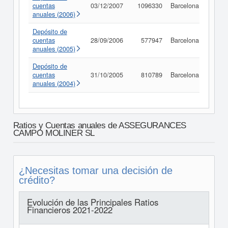
cuentas
03/12/2007
1096330
Barcelona
Consu
anuales (2006)
Depósito de
cuentas
28/09/2006
577947
Barcelona
Consu
anuales (2005)
Depósito de
cuentas
31/10/2005
810789
Barcelona
Consu
anuales (2004)
Ratios y Cuentas anuales de ASSEGURANCES
CAMPO MOLINER SL
¿Necesitas tomar una decisión de
crédito?
Evolución de las Principales Ratios
Financieros 2021-2022