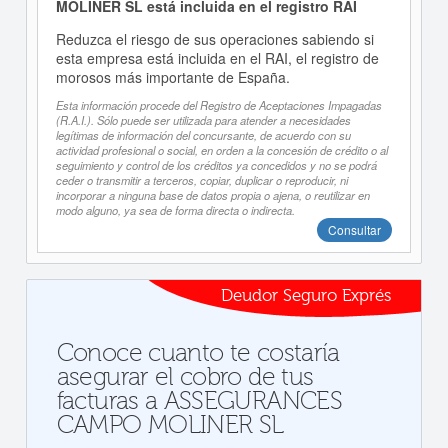
MOLINER SL está incluida en el registro RAI
Reduzca el riesgo de sus operaciones sabiendo si
esta empresa está incluida en el RAI, el registro de
morosos más importante de España.
Esta información procede del Registro de Aceptaciones Impagadas
(R.A.I.). Sólo puede ser utilizada para atender a necesidades
legítimas de información del concursante, de acuerdo con su
actividad profesional o social, en orden a la concesión de crédito o al
seguimiento y control de los créditos ya concedidos y no se podrá
ceder o transmitir a terceros, copiar, duplicar o reproducir, ni
incorporar a ninguna base de datos propia o ajena, o reutilizar en
modo alguno, ya sea de forma directa o indirecta.
Consultar
Deudor Seguro Exprés
Conoce cuanto te costaría
asegurar el cobro de tus
facturas a ASSEGURANCES
CAMPO MOLINER SL