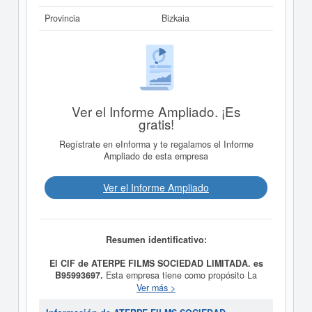
Provincia
Bizkaia
Ver el Informe Ampliado. ¡Es
gratis!
Regístrate en eInforma y te regalamos el Informe
Ampliado de esta empresa
Ver el Informe Ampliado
Resumen identificativo:
El CIF de ATERPE FILMS SOCIEDAD LIMITADA. es
B95993697.
Esta empresa tiene como propósito La
producción y comercialización audiovisual en cualquier
Ver más >
formato y fue creada el día 02/06/2020. La categoría
CNAE en la que está dada de alta esta empresa es