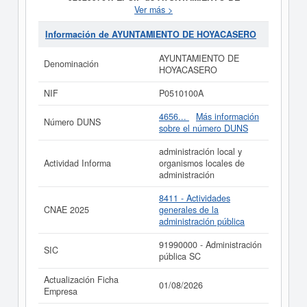
HOYACASERO es P0510100A.
Está incluida en la clase
Ver más >
CNAE 8411 - Actividades generales de la administración
pública. Dentro de la clasificación de numeración de
Información de AYUNTAMIENTO DE HOYACASERO
empresas SIC,
AYUNTAMIENTO DE HOYACASERO
dispone del número 91990000. Esta ficha cuenta con 60
AYUNTAMIENTO DE
Denominación
consultas, donde el 09/08/2026 se ha producido la
HOYACASERO
última consulta. Para consultar las subvenciones que la
presente empresa puede solicitar lo puede hacer en
NIF
P0510100A
esta misma página.
4656...
Más información
Número DUNS
La última actualización del informe de empresa se ha
sobre el número DUNS
realizado el 01/08/2026.
administración local y
Actividad Informa
organismos locales de
administración
8411 - Actividades
CNAE 2025
generales de la
administración pública
91990000 - Administración
SIC
pública SC
Actualización Ficha
01/08/2026
Empresa