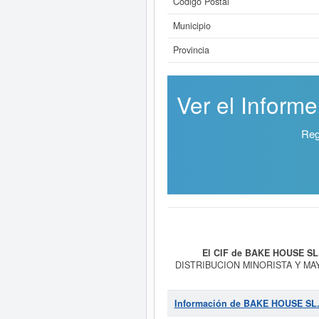
Código Postal
Municipio
Provincia
Ver el Inform
Reg
El CIF de BAKE HOUSE SL
DISTRIBUCION MINORISTA Y MAY
22/04/2010. La clase CNAE a la q
HOUSE SL.
en la clasificació
consultas, la última se ha prod
Información de BAKE HOUSE SL
pueden optar. La cifra aproximada 