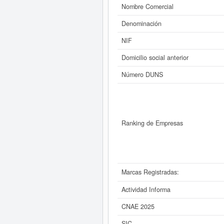
Nombre Comercial
Si está interesado en conocer m
Denominación
SL. y consultar l
NIF
Domicilio social anterior
Número DUNS
Ranking de Empresas
Marcas Registradas:
Actividad Informa
CNAE 2025
SIC