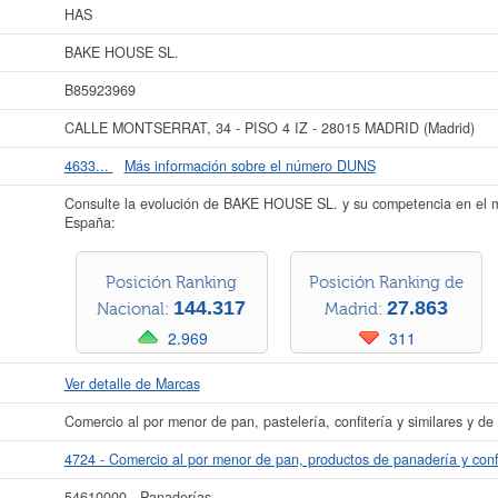
aparece dada de alta en la provincia Madrid del Registro Mercantil.
HAS
ás datos de la empresa BAKE HOUSE SL. puede
acceder inmediatamente a este 
BAKE HOUSE SL.
os resultados de sus años de actividad, así como los balances y cuentas de resul
B85923969
La última actualización del informe de empresa se ha realizado el 20/07/2026.
CALLE MONTSERRAT, 34 - PISO 4 IZ - 28015 MADRID (Madrid)
4633...
Más información sobre el número DUNS
Consulte la evolución de BAKE HOUSE SL. y su competencia en el 
España:
Posición Ranking
Posición Ranking de
144.317
27.863
Nacional:
Madrid:
2.969
311
Ver detalle de Marcas
Comercio al por menor de pan, pastelería, confitería y similares y de
4724 - Comercio al por menor de pan, productos de panadería y confi
54610000 - Panaderías