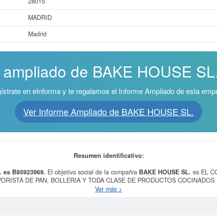
28015
MADRID
Madrid
e ampliado de BAKE HOUSE SL. 
ístrate en eInforma y te regalamos el Informe Ampliado de esta emp
Ver Informe Ampliado de BAKE HOUSE SL.
Resumen identificativo:
. es B85923969.
El objetivo social de la compañia
BAKE HOUSE SL.
es EL C
ORISTA DE PAN, BOLLERIA Y TODA CLASE DE PRODUCTOS COCINADOS PARA 
ue pertenece es 4724 - Comercio al por menor de pan, productos de panadería
Ver más >
n del SIC es el 54610000. La empresa
BAKE HOUSE SL.
cuenta con un total d
ucido el 27/07/2026. Consulte en esta página las subvenciones que esta empresa
.
del capital social de esta empresa es de 3.100 a 60.000 €. La cantidad de act