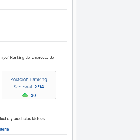
Informe ampliado
de BAKE HOUSE
tados disponibles.
mayor Ranking de Empresas de
Posición Ranking
294
Sectorial:
30
 leche y productos lácteos
tería