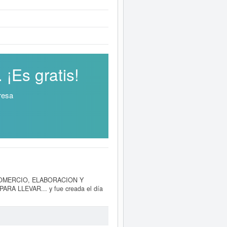
¡Es gratis!
resa
OMERCIO, ELABORACION Y
LLEVAR... y fue creada el día
 y confitería. El número de
BAKE
e 19. Esta empresa acumula 196
 y las relacionadas de su sector
os existentes en el BORME es de 9 y