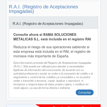
R.A.I. (Registro de Aceptaciones
Impagadas)
R.A.I. (Registro de Aceptaciones Impagadas)
Consulte ahora si BAMA SOLUCIONES
METALICAS S.L. está incluida en el registro RAI
Reduzca el riesgo de sus operaciones sabiendo si
esta empresa está incluida en el RAI, el registro de
morosos más importante de España.
Esta información procede del Registro de Aceptaciones Impagadas
(R.A.I.). Sólo puede ser utilizada para atender a necesidades
legítimas de información del concursante, de acuerdo con su
actividad profesional o social, en orden a la concesión de crédito o al
seguimiento y control de los créditos ya concedidos y no se podrá
ceder o transmitir a terceros, copiar, duplicar o reproducir, ni
incorporar a ninguna base de datos propia o ajena, o reutilizar en
modo alguno, ya sea de forma directa o indirecta.
Consultar