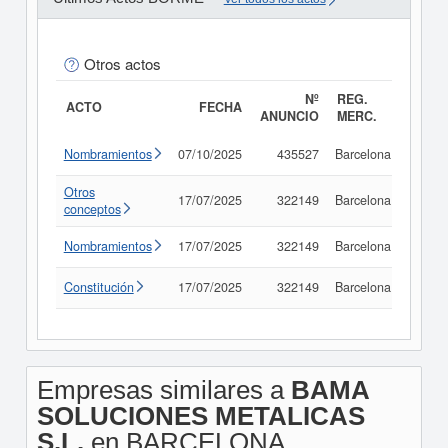
Otros actos
Nº
REG.
ACTO
FECHA
ANUNCIO
MERC.
Nombramientos
07/10/2025
435527
Barcelona
Consu
Otros
17/07/2025
322149
Barcelona
Consu
conceptos
Nombramientos
17/07/2025
322149
Barcelona
Consu
Constitución
17/07/2025
322149
Barcelona
Consu
Empresas similares a
BAMA
SOLUCIONES METALICAS
S.L.
en BARCELONA