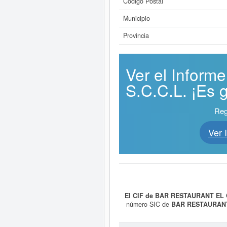
Código Postal
Municipio
Provincia
Ver el Infor
S.C.C.L. ¡Es g
Reg
Ver
El CIF de BAR RESTAURANT EL O
número SIC de
BAR RESTAURANT 
Acumula un total de 31 consultas