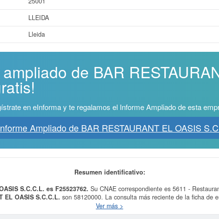
25001
LLEIDA
Lleida
me ampliado de BAR RESTAURA
ratis!
ístrate en eInforma y te regalamos el Informe Ampliado de esta emp
 Informe Ampliado de BAR RESTAURANT EL OASIS S.C.
Resumen identificativo:
ASIS S.C.C.L. es F25523762.
Su CNAE correspondiente es 5611 - Restaurant
EL OASIS S.C.C.L.
son 58120000. La consulta más reciente de la ficha de e
. Esta empresa y las similares de su sector pueden pedir algunas subvenciones
Ver más >
hacer la consulta en esta página.