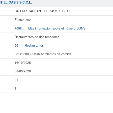
T EL OASIS S.C.C.L.
r más datos de la empresa BAR RESTAURANT EL OASIS S.C.C.L. puede
acceder
 OASIS S.C.C.L. y consultar los resultados de sus años de actividad, así c
BAR RESTAURANT EL OASIS S.C.C.L.
resultados disponibles.
F25523762
La última actualización del informe de empresa se ha realizado el 16/10/2025.
7698...
Más información sobre el número DUNS
Restaurantes de dos tenedores
5611 - Restaurantes
58120000 - Establecimientos de comida
16/10/2025
08/06/2026
31
1