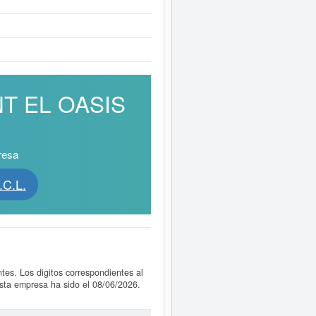
NT EL OASIS
resa
C.L.
es. Los digitos correspondientes al
sta empresa ha sido el 08/06/2026.
. Si desea saber cuales son puede