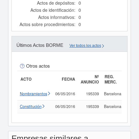
Actos de depósitos:
0
Actos de identificación:
0
Actos informativos:
0
Actos sobre procedimientos:
0
Últimos Actos BORME
Ver todos los actos
Otros actos
Nº
REG.
ACTO
FECHA
ANUNCIO
MERC.
Nombramientos
06/05/2016
195339
Barcelona
Consu
Constitución
06/05/2016
195339
Barcelona
Consu
Empresas similares a