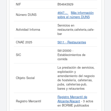
27/05/2020, acumulando un total de consultas de 38.
NIF
B54643929
Para informase a qué subvenciones puede aspirar esta
empresa puede realizarlo aquí mismo. Esta empresa
4647...
Más información
Número DUNS
tiene un capital aproximado de 0 a 3.100 €. El Registro
sobre el número DUNS
Mercantil tiene registrada esta empresa en
Alicante/Alacant y el BORME ha publicado hasta ahora
Servicios en
3 actos.
Actividad Informa
restaurante,cafeteria,cafe-
bar
Si está interesado en conocer más datos de la empresa
BARLOKO SL. puede
acceder inmediatamente a este
CNAE 2025
5611 - Restaurantes
Informe ampliado
de BARLOKO SL. y consultar los
resultados de sus años de actividad, así como los
58120000 -
balances y cuentas de resultados disponibles.
SIC
Establecimientos de
comida
La última actualización del informe de empresa se ha
realizado el 27/01/2025.
La prestación de servicios,
explotación y
arrendamiento del negocio
Objeto Social
de hostelería, cafeterías,
pubs, cafeterías-pub,
bares y retaurantes
Registro Mercantil de
Registro Mercantil
Alicante/Alacant
- 3 actos
en BORME publicados