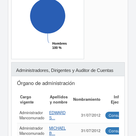
Hombres
Hombres
100 %
100 %
Administradores, Dirigentes y Auditor de Cuentas
Órgano de administración
Cargo
Apellidos
Informe
Nombramiento
vigente
y nombre
Ejecutivo
Administrador
EDWARD
31/07/2012
Consultar
Mancomunado
S...
Administrador
MICHAEL
31/07/2012
Consultar
Mancomunado
B...