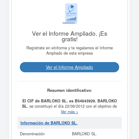
Ver el Informe Ampliado. ¡Es
gratis!
Regístrate en eInforma y te regalamos el Informe
Ampliado de esta empresa
Ver el Informe Ampliado
Resumen identificativo:
El CIF de BARLOKO SL. es B54643929.
BARLOKO
SL.
se constituyó el día 22/06/2012 con el objetivo de
La prestación de servicios, explotación y arrendamiento
Ver más >
del negocio de hostelería, cafeterías, pubs, cafeterías-
pub, bares y retaurantes. El CNAE al que está incluida
Información de BARLOKO SL.
esta empresa es 5611 - Restaurantes. El número SIC
asociado para
BARLOKO SL.
es el 58120000. La
Denominación
BARLOKO SL.
empresa
BARLOKO SL.
se ha consultado el