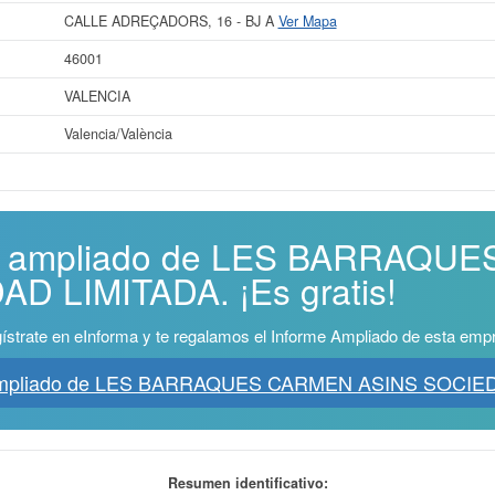
CALLE ADREÇADORS, 16 - BJ A
Ver Mapa
46001
VALENCIA
Valencia/València
rme ampliado de LES BARRAQU
D LIMITADA. ¡Es gratis!
ístrate en eInforma y te regalamos el Informe Ampliado de esta emp
 Ampliado de LES BARRAQUES CARMEN ASINS SOCIED
Resumen identificativo: