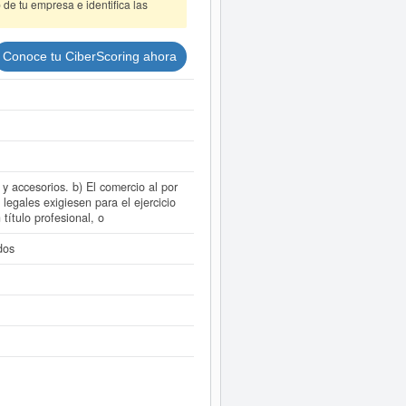
de tu empresa e identifica las
Conoce tu CiberScoring ahora
y accesorios. b) El comercio al por
legales exigiesen para el ejercicio
título profesional, o
dos