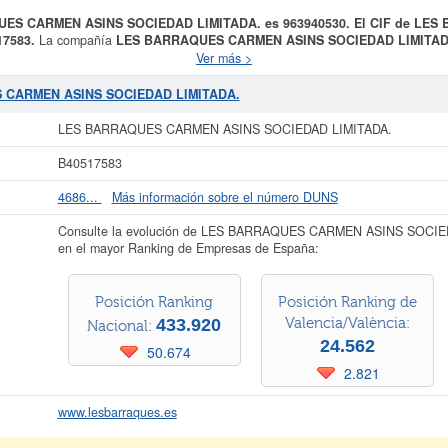
QUES CARMEN ASINS SOCIEDAD LIMITADA. es 963940530. El CIF de L
17583.
La compañía
LES BARRAQUES CARMEN ASINS SOCIEDAD LIMITAD
dad tendrá por objeto: a) La confección de prendas de vestir y accesorios. b) 
Ver más >
as disposiciones legales exigiesen para el ejercicio de algunas de las actividad
cluida en la clase CNAE 1429 - Confección de otras prendas de vestir y accesorios
S CARMEN ASINS SOCIEDAD LIMITADA.
LES BARRAQUES CARMEN ASINS SOCIEDAD LIMITADA.
dispone del númer
 cuenta con 44 consultas, donde el 01/09/2025 se ha producido la última consu
LES BARRAQUES CARMEN ASINS SOCIEDAD LIMITADA.
citar lo puede hacer en esta misma página. El patrimonio social aproximado de
ES CARMEN ASINS SOCIEDAD LIMITADA.
está inscrita en el Registro Merca
B40517583
publicados en el BORME 2 actos.
4686...
Más información sobre el número DUNS
 más datos de la empresa LES BARRAQUES CARMEN ASINS SOCIEDAD LIMITAD
AQUES CARMEN ASINS SOCIEDAD LIMITADA. y consultar los resultados de sus
Consulte la evolución de LES BARRAQUES CARMEN ASINS SOCIED
balances y cuentas de resultados disponibles.
en el mayor Ranking de Empresas de España:
La última actualización del informe de empresa se ha realizado el 01/08/2026.
Posición Ranking
Posición Ranking de
433.920
Valencia/València:
Nacional:
24.562
50.674
2.821
www.lesbarraques.es