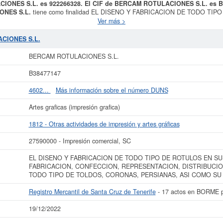
CIONES S.L. es 922266328. El CIF de BERCAM ROTULACIONES S.L. es 
NES S.L.
tiene como finalidad EL DISENO Y FABRICACION DE TODO TI
 CONFECCION, REPRESENTACION, DISTRIBUCION, VENTA E INSTALACIO
Ver más >
MONTAJE.. Su categoría CNAE es 1812 - Otras actividades de impresión y a
ernacional de Clasificación de empresas corresponde al número 27590000. El p
ACIONES S.L.
tal de 3.
BERCAM ROTULACIONES S.L.
cuenta con un total de 28 consultas.
posibles subvenciones para esta empresa y otras similares en esta misma página.
BERCAM ROTULACIONES S.L.
 publicado 17 de esta empresa y esta registrada en el Registro Mercantil de 
B38477147
más datos de la empresa BERCAM ROTULACIONES S.L. puede
acceder inmediat
sultar los resultados de sus años de actividad, así como los balances y cue
4602...
Más información sobre el número DUNS
La última actualización del informe de empresa se ha realizado el 19/12/2022.
Artes graficas (impresión grafica)
1812 - Otras actividades de impresión y artes gráficas
27590000 - Impresión comercial, SC
EL DISENO Y FABRICACION DE TODO TIPO DE ROTULOS EN SU
FABRICACION, CONFECCION, REPRESENTACION, DISTRIBUCION
TODO TIPO DE TOLDOS, CORONAS, PERSIANAS, ASI COMO SU
Registro Mercantil de Santa Cruz de Tenerife
- 17 actos en BORME p
19/12/2022