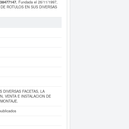
B38477147.
Fundada el 26/11/1997,
PO DE ROTULOS EN SUS DIVERSAS
N DE TODO TIPO DE TOLDOS,
rtes gráficas. La actividad de la
ersonal compuesto por
BERCAM
 Su última consulta se ha producido
 El rango del capital social es de 0
Santa Cruz de Tenerife.
amente a este Informe ampliado
de
ntas de resultados disponibles.
S DIVERSAS FACETAS, LA
, VENTA E INSTALACION DE
 MONTAJE.
ublicados