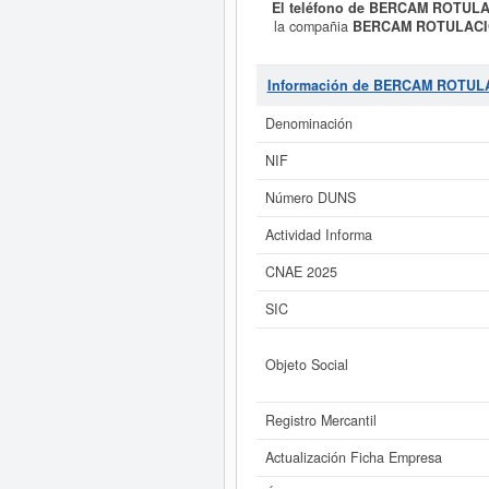
El teléfono de BERCAM ROTULA
la compañia
BERCAM ROTULACIO
FACETAS, LA FABRICACION,
CORONAS, PERSIANAS, ASI COMO SU 
clasificación del Sistema Int
Información de BERCAM ROTUL
ROTULACIONES S.L.
es de un to
el 28/10/2025. Puede consultar las 
Denominación
a 3.100 €. El BORME ha
NIF
Si está interesado en conocer 
BERCAM ROTULACIONES S.L. y con
Número DUNS
Actividad Informa
CNAE 2025
SIC
Objeto Social
Registro Mercantil
Actualización Ficha Empresa