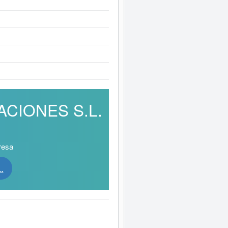
LACIONES S.L.
resa
.