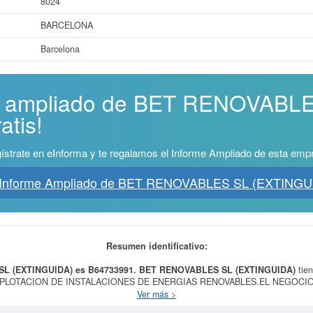
8024
BARCELONA
Barcelona
me ampliado de BET RENOVABL
atis!
ístrate en eInforma y te regalamos el Informe Ampliado de esta emp
 Informe Ampliado de BET RENOVABLES SL (EXTINGU
Resumen identificativo:
SL (EXTINGUIDA) es B64733991.
BET RENOVABLES SL (EXTINGUIDA)
tien
A EXPLOTACION DE INSTALACIONES DE ENERGIAS RENOVABLES.EL NEGOCI
ESDE LA URBANIZACION Y PARCELACION DE FINCAS, ETC.. Se clasifica d
Ver más >
ica a partir de fuentes renovables.
BET RENOVABLES SL (EXTINGUIDA)
cons