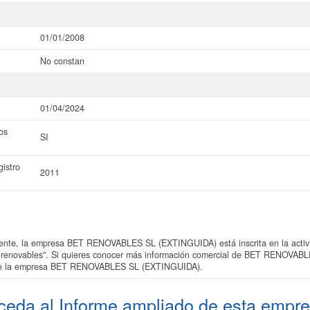
01/01/2008
No constan
01/04/2024
os
SI
istro
2011
nte, la empresa BET RENOVABLES SL (EXTINGUIDA) está inscrita en la activ
tes renovables". Si quieres conocer más información comercial de BET RENOVAB
o de la empresa BET RENOVABLES SL (EXTINGUIDA).
ceda al
Informe ampliado
de esta empre