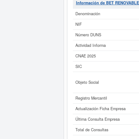
correspondiente a la actividad de Ge
Información de BET RENOVABLE
34 veces. Para documentarse que ti
esta empresa está situada es apro
Denominación
NIF
Si está interesado en conocer m
de BET RENOVABLES SL (EXTING
Número DUNS
Actividad Informa
CNAE 2025
SIC
Objeto Social
Registro Mercantil
Actualización Ficha Empresa
Última Consulta Empresa
Total de Consultas