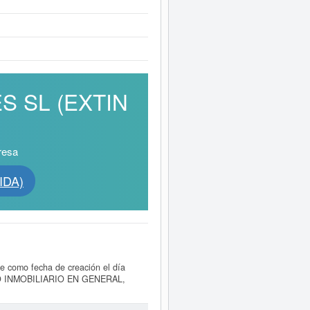
ES SL (EXTIN
resa
IDA)
e como fecha de creación el día
O INMOBILIARIO EN GENERAL,
entro de la categoría del CNAE
ta con el número de SIC 49119902,