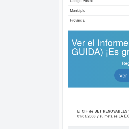
Código Postal
Municipio
Provincia
Ver el Infor
GUIDA) ¡Es gr
Reg
Ver
El CIF de BET RENOVABLES 
01/01/2008 y su meta es L
URBANO Y RUSTICO, ABARCANDO D
3512 - Producción de energía eléctr