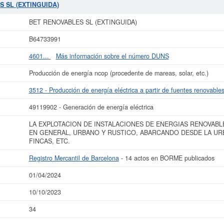
neración de energía eléctrica. La última consulta de la ficha ha sido el 10/10/
S SL (EXTINGUIDA)
po de subvenciones puede solicitar esta empresa y otras parecidas puede hacerl
ximadamente mayor de 60.000 €. En el Registro Mercantil de Barcelona aparece
BET RENOVABLES SL (EXTINGUIDA)
14 actos publicado en el BORME.
B64733991
ás datos de la empresa BET RENOVABLES SL (EXTINGUIDA) puede
acceder inme
UIDA) y consultar los resultados de sus años de actividad, así como los bal
4601...
Más información sobre el número DUNS
disponibles.
Producción de energía ncop (procedente de mareas, solar, etc.)
La última actualización del informe de empresa se ha realizado el 01/04/2024.
3512 - Producción de energía eléctrica a partir de fuentes renovable
49119902 - Generación de energía eléctrica
LA EXPLOTACION DE INSTALACIONES DE ENERGIAS RENOVABL
EN GENERAL, URBANO Y RUSTICO, ABARCANDO DESDE LA UR
FINCAS, ETC.
Registro Mercantil de Barcelona
- 14 actos en BORME publicados
01/04/2024
10/10/2023
34