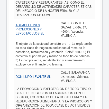
CAFETERIAS Y RESTAURANTES, ASI COMO EL
DESARROLLO DE ACTIVIDADES CARACTERISTICAS
DEL NEGOCIO DE LA HOSTELERIA. B) Y LA
REALIZACION DE COMI
CALLE COMTE DE
AGUADELITINES
SALVATIERRA, 37,
PROMOCIONES Y
46004, Valencia,
ESPECTACULOS SL
VALENCIA
El objeto de la sociedad consiste en: 1. -La explotación
de toda clase de negocios dedicados al ramo de la
hostelería, restauración y cafetería. CNAE 5630. 2) El
comercio al por mayor y menor de todo tip de bebidas.
3) La compraventa, rehabilitación y arrendamiento
excluyendo el financiero o leasing.
CALLE SALAMANCA,
DON LURO LEVANTE SL
36, 46005, Valencia,
VALENCIA
LA PROMOCION Y EXPLOTACION DE TODO TIPO O
CLASE DE NEGOCIOS RELACIONADOS CON EL
SECTOR, ECONOMICO DE LA HOSTELERIA Y LA
RESTAURACION ALIMENTARIA. Y LA PROMOCION Y
ORGANIZACION DE TODA CLASE DE ACTIVIDADES