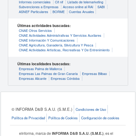
Informes comerciales
Cif nif
Listado de telemarketing
Subvenciones a Empresas
Acceso online al RAI
SABI
ASNEF Particulares
BORME
Cuentas Anuales
Últimas actividades buscadas:
CNAE Otros Servicios
CNAE Actividades Administrativas Y Servicios Auxliares
CNAE Información Y Comunicaciones
CNAE Agricultura, Ganadería, Silvicultura Y Pesca
CNAE Actividades Artísticas, Recreativas Y De Entrenimiento
Últimas localidades buscadas:
Empresas Palma de Mallorca
Empresas Las Palmas de Gran Canaria
Empresas Bilbao
Empresas Alicante
Empresas Córdoba
© INFORMA D&B S.A.U. (S.M.E.)
Condiciones de Uso
Política de Privacidad
Política de Cookies
Configuración de cookies
eInforma, marca de
INFORMA D&B S.A.U. (S.M.E.)
, es el