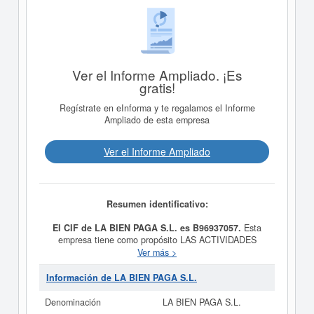
Ver el Informe Ampliado. ¡Es
gratis!
Regístrate en eInforma y te regalamos el Informe
Ampliado de esta empresa
Ver el Informe Ampliado
Resumen identificativo:
El CIF de LA BIEN PAGA S.L. es B96937057.
Esta
empresa tiene como propósito LAS ACTIVIDADES
PROPIAS DEL RAMO DE LA HOSTELERIA. y fue
Ver más >
creada el día 02/01/2000. La categoría CNAE en la que
está dada de alta esta empresa es 5630 - Servicios de
Información de LA BIEN PAGA S.L.
bebidas. Dentro de la Clasificación Industrial Estándar o
SIC,
LA BIEN PAGA S.L.
cuenta con el número
Denominación
LA BIEN PAGA S.L.
58130000. Esta empresa se compone de un total de 4.