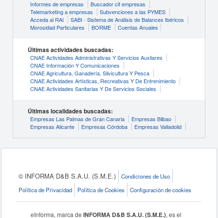
Informes de empresas
Buscador cif empresas
Telemarketing a empresas
Subvenciones a las PYMES
Acceda al RAI
SABI - Sistema de Análisis de Balances Ibéricos
Morosidad Particulares
BORME
Cuentas Anuales
Últimas actividades buscadas:
CNAE Actividades Administrativas Y Servicios Auxliares
CNAE Información Y Comunicaciones
CNAE Agricultura, Ganadería, Silvicultura Y Pesca
CNAE Actividades Artísticas, Recreativas Y De Entrenimiento
CNAE Actividades Sanitarias Y De Servicios Sociales
Últimas localidades buscadas:
Empresas Las Palmas de Gran Canaria
Empresas Bilbao
Empresas Alicante
Empresas Córdoba
Empresas Valladolid
© INFORMA D&B S.A.U. (S.M.E.)
Condiciones de Uso
Política de Privacidad
Política de Cookies
Configuración de cookies
eInforma, marca de
INFORMA D&B S.A.U. (S.M.E.)
, es el