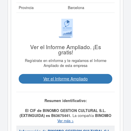
Provincia
Barcelona
Ver el Informe Ampliado. ¡Es
gratis!
Regístrate en eInforma y te regalamos el Informe
Ampliado de esta empresa
Ver el Informe Ampliado
Resumen identificativo:
El CIF de BINOMIO GESTION CULTURAL S.L.
(EXTINGUIDA) es B63675441.
La compañía
BINOMIO
GESTION CULTURAL S.L. (EXTINGUIDA)
fue fundada
Ver más >
el día 23/11/2004 teniendo como meta social
FOMENTO, PROMOCION Y DIFUSION DE LAS ARTES