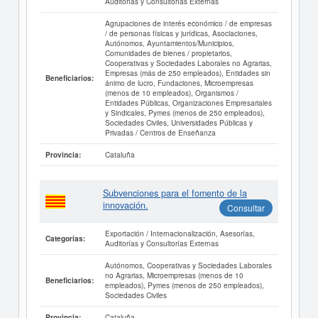
Auditorías y Consultorías Externas
Agrupaciones de interés económico / de empresas
/ de personas físicas y jurídicas, Asociaciones,
Autónomos, Ayuntamientos/Municipios,
Comunidades de bienes / propietarios,
Cooperativas y Sociedades Laborales no Agrarias,
Empresas (más de 250 empleados), Entidades sin
Beneficiarios:
ánimo de lucro, Fundaciones, Microempresas
(menos de 10 empleados), Organismos /
Entidades Públicas, Organizaciones Empresariales
y Sindicales, Pymes (menos de 250 empleados),
Sociedades Civiles, Universidades Públicas y
Privadas / Centros de Enseñanza
Cataluña
Provincia:
Subvenciones para el fomento de la
innovación.
Consultar
Exportación / Internacionalización, Asesorías,
Categorías:
Auditorías y Consultorías Externas
Autónomos, Cooperativas y Sociedades Laborales
no Agrarias, Microempresas (menos de 10
Beneficiarios:
empleados), Pymes (menos de 250 empleados),
Sociedades Civiles
Cataluña
Provincia: