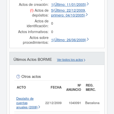
Actos de creación:
1(Último: 11/01/2005)
(!)
Actos de
5(Último: 22/12/2009,
depósitos:
primero: 04/10/2005)
Actos de
0
identificación:
Actos informativos:
0
Actos sobre
1(Último: 26/06/2009)
procedimientos:
Últimos Actos BORME
Ver todos los actos
Otros actos
Nº
REG.
ACTO
FECHA
ANUNCIO
MERC.
Depósito de
cuentas
22/12/2009
1040091
Barcelona
Consu
anuales (2008)