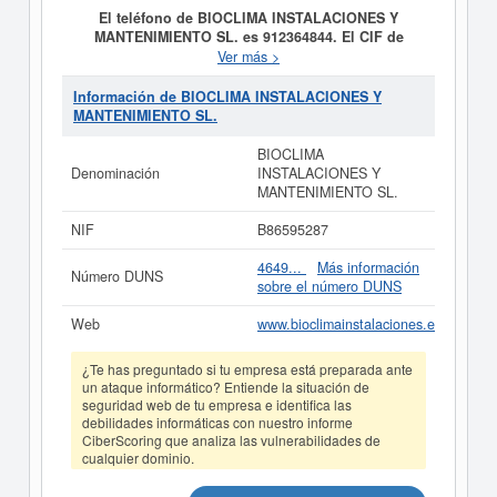
El teléfono de BIOCLIMA INSTALACIONES Y
MANTENIMIENTO SL. es 912364844. El CIF de
BIOCLIMA INSTALACIONES Y MANTENIMIENTO SL.
Ver más >
es B86595287.
La finalidad de la empresa
BIOCLIMA
INSTALACIONES Y MANTENIMIENTO SL.
es LA
Información de BIOCLIMA INSTALACIONES Y
INSTALACION Y MANTENIMIENTO DE FONTANERIA,
MANTENIMIENTO SL.
GAS E INSTALACIONES TERMICAS EN EDIFICIOS -
ITE- y fue constituida el 23/10/2012. Se clasifica en el
BIOCLIMA
CNAE dentro de la categoría 4322 - Fontanería,
Denominación
INSTALACIONES Y
instalación de sistemas de calefacción y aire
MANTENIMIENTO SL.
acondicionado. La empresa
BIOCLIMA
INSTALACIONES Y MANTENIMIENTO SL.
se clasifica
NIF
B86595287
dentro del Sistema Internacional de Clasificación en la
actividad 17110000. Esta empresa acumula un total de
4649...
Más información
Número DUNS
77 consultas en eInforma. La última consulta se ha
sobre el número DUNS
producido el 23/03/2026. Para saber a qué tipo de
subvenciones puede optar esta empresa y otras
Web
www.bioclimainstalaciones.es
similares, puede hacerlo desde esta misma web.
BIOCLIMA INSTALACIONES Y MANTENIMIENTO SL.
¿Te has preguntado si tu empresa está preparada ante
tiene un rango de capital social de 0 a 3.100 €. Existen
un ataque informático? Entiende la situación de
2 actos publicados en el BORME y en el Registro
seguridad web de tu empresa e identifica las
Mercantil figura en el apartado de Madrid.
debilidades informáticas con nuestro informe
CiberScoring que analiza las vulnerabilidades de
Si está interesado en conocer más datos de la empresa
cualquier dominio.
BIOCLIMA INSTALACIONES Y MANTENIMIENTO SL.
puede
acceder inmediatamente a este Informe ampliado