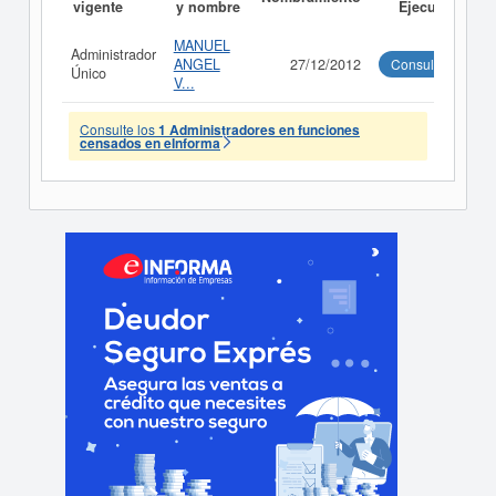
vigente
y nombre
Ejecutivo
MANUEL
Administrador
ANGEL
27/12/2012
Consultar
Único
V...
Consulte los
1 Administradores en funciones
censados en eInforma