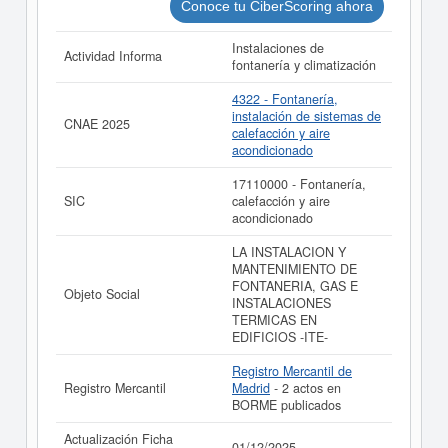
de BIOCLIMA INSTALACIONES Y MANTENIMIENTO
Conoce tu CiberScoring ahora
SL. y consultar los resultados de sus años de actividad,
así como los balances y cuentas de resultados
Instalaciones de
Actividad Informa
disponibles.
fontanería y climatización
La última actualización del informe de empresa se ha
4322 - Fontanería,
realizado el 01/12/2025.
instalación de sistemas de
CNAE 2025
calefacción y aire
acondicionado
17110000 - Fontanería,
SIC
calefacción y aire
acondicionado
LA INSTALACION Y
MANTENIMIENTO DE
FONTANERIA, GAS E
Objeto Social
INSTALACIONES
TERMICAS EN
EDIFICIOS -ITE-
Registro Mercantil de
Registro Mercantil
Madrid
- 2 actos en
BORME publicados
Actualización Ficha
01/12/2025