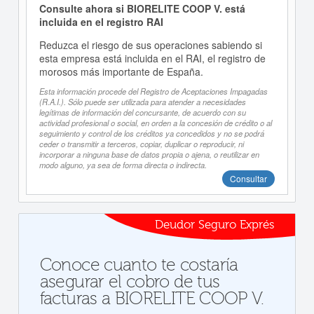
Consulte ahora si BIORELITE COOP V. está
incluida en el registro RAI
Reduzca el riesgo de sus operaciones sabiendo si
esta empresa está incluida en el RAI, el registro de
morosos más importante de España.
Esta información procede del Registro de Aceptaciones Impagadas
(R.A.I.). Sólo puede ser utilizada para atender a necesidades
legítimas de información del concursante, de acuerdo con su
actividad profesional o social, en orden a la concesión de crédito o al
seguimiento y control de los créditos ya concedidos y no se podrá
ceder o transmitir a terceros, copiar, duplicar o reproducir, ni
incorporar a ninguna base de datos propia o ajena, o reutilizar en
modo alguno, ya sea de forma directa o indirecta.
Consultar
Deudor Seguro Exprés
Conoce cuanto te costaría
asegurar el cobro de tus
facturas a BIORELITE COOP V.