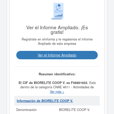
Ver el Informe Ampliado. ¡Es
gratis!
Regístrate en eInforma y te regalamos el Informe
Ampliado de esta empresa
Ver el Informe Ampliado
Resumen identificativo:
El CIF de BIORELITE COOP V. es F06861652.
Está
dentro de la categoría CNAE 4611 - Actividades de
intermediarios del comercio al por mayor de materias
Ver más >
primas agrarias, animales vivos, materias primas textiles
y productos semielaborados. La empresa
BIORELITE
Información de BIORELITE COOP V.
COOP V.
se encuentra en la clasificación SIC
correspondiente a la actividad 51590000. La ficha
Denominación
BIORELITE COOP V.
contabiliza un total de 24 consultas. La última