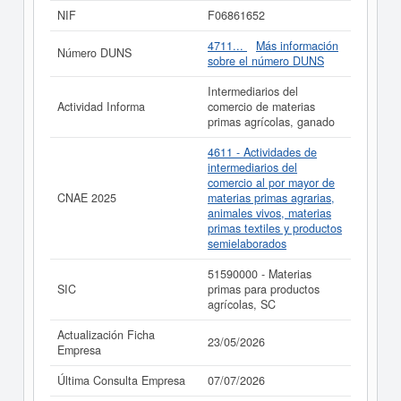
visualización es del 07/07/2026. Esta empresa y otras
NIF
F06861652
similiares pueden aspirar a algunas subvenciones.
Descubra a cuales desde aquí.
4711...
Más información
Número DUNS
sobre el número DUNS
Si está interesado en conocer más datos de la empresa
BIORELITE COOP V. puede
acceder inmediatamente a
Intermediarios del
este Informe ampliado
de BIORELITE COOP V. y
Actividad Informa
comercio de materias
consultar los resultados de sus años de actividad, así
primas agrícolas, ganado
como los balances y cuentas de resultados disponibles.
4611 - Actividades de
La última actualización del informe de empresa se ha
intermediarios del
realizado el 23/05/2026.
comercio al por mayor de
CNAE 2025
materias primas agrarias,
animales vivos, materias
primas textiles y productos
semielaborados
51590000 - Materias
SIC
primas para productos
agrícolas, SC
Actualización Ficha
23/05/2026
Empresa
Última Consulta Empresa
07/07/2026