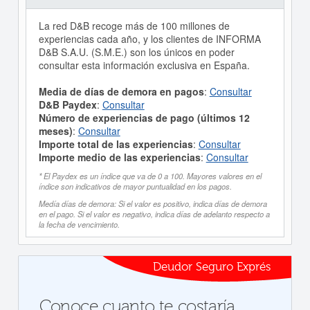
La red D&B recoge más de 100 millones de
experiencias cada año, y los clientes de INFORMA
D&B S.A.U. (S.M.E.) son los únicos en poder
consultar esta información exclusiva en España.
Media de días de demora en pagos
:
Consultar
D&B Paydex
:
Consultar
Número de experiencias de pago (últimos 12
meses)
:
Consultar
Importe total de las experiencias
:
Consultar
Importe medio de las experiencias
:
Consultar
* El Paydex es un índice que va de 0 a 100. Mayores valores en el
índice son indicativos de mayor puntualidad en los pagos.
Medía días de demora: Si el valor es positivo, indica días de demora
en el pago. Si el valor es negativo, indica días de adelanto respecto a
la fecha de vencimiento.
Deudor Seguro Exprés
Conoce cuanto te costaría