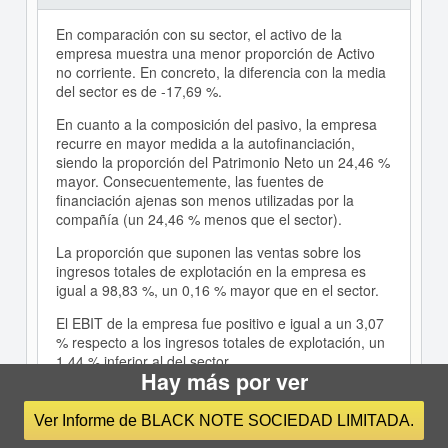
En comparación con su sector, el activo de la
empresa muestra una menor proporción de Activo
no corriente. En concreto, la diferencia con la media
del sector es de -17,69 %.
En cuanto a la composición del pasivo, la empresa
recurre en mayor medida a la autofinanciación,
siendo la proporción del Patrimonio Neto un 24,46 %
mayor. Consecuentemente, las fuentes de
financiación ajenas son menos utilizadas por la
compañía (un 24,46 % menos que el sector).
La proporción que suponen las ventas sobre los
ingresos totales de explotación en la empresa es
igual a 98,83 %, un 0,16 % mayor que en el sector.
El EBIT de la empresa fue positivo e igual a un 3,07
% respecto a los ingresos totales de explotación, un
1,44 % inferior al del sector.
Hay más por ver
La capacidad de la empresa para generar beneficios
de explotación es inferior a la del sector ya que su
Ver Informe de BLACK NOTE SOCIEDAD LIMITADA.
ratio EBIT/Ventas es menor (0,03 frente a 0,05).