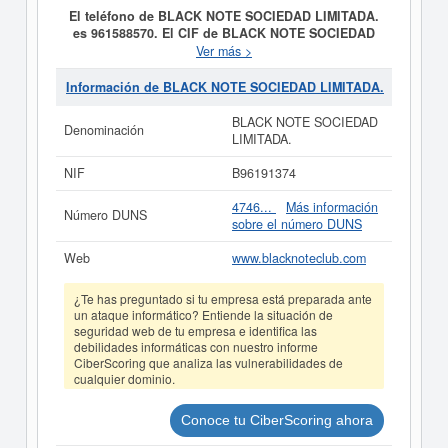
El teléfono de BLACK NOTE SOCIEDAD LIMITADA.
es 961588570. El CIF de BLACK NOTE SOCIEDAD
LIMITADA. es B96191374.
El objetivo social de la
Ver más >
compañia
BLACK NOTE SOCIEDAD LIMITADA.
es EL
SERVICIO DE HOSTELERIA EN CUALQUIER CLASE
Información de BLACK NOTE SOCIEDAD LIMITADA.
DE ESTABLECIMIENTO HOSTELERO Y EN ESPECIAL
BARES, CAFETERIAS, RESTAURANTES, PUBS,
BLACK NOTE SOCIEDAD
Denominación
SALONES DE TE, TABERNAS, CON ACTUACIONES
LIMITADA.
MUSICALES EN DIRECTO, ESPECTACULOS
COMICOS. y fue creada el día 24/06/1993. La clase
NIF
B96191374
CNAE a la que pertenece es 5630 - Servicios de
bebidas. El número de
BLACK NOTE SOCIEDAD
4746...
Más información
Número DUNS
LIMITADA.
en la clasificación del SIC es el 58130000.
sobre el número DUNS
La empresa
BLACK NOTE SOCIEDAD LIMITADA.
cuenta con un total de 5. Esta empresa acumula 87
Web
www.blacknoteclub.com
consultas, la última se ha producido el 16/03/2026.
Consulte en esta página las subvenciones que esta
¿Te has preguntado si tu empresa está preparada ante
empresa y las relacionadas de su sector pueden optar.
un ataque informático? Entiende la situación de
La cifra aproximada del capital social de esta empresa
seguridad web de tu empresa e identifica las
es mayor de 60.000 €. La cantidad de actos existentes
debilidades informáticas con nuestro informe
en el BORME es de 29 y aparece dada de alta en la
CiberScoring que analiza las vulnerabilidades de
provincia Valencia/València del Registro Mercantil.
cualquier dominio.
Si está interesado en conocer más datos de la empresa
BLACK NOTE SOCIEDAD LIMITADA. puede
acceder
Conoce tu CiberScoring ahora
inmediatamente a este Informe ampliado
de BLACK