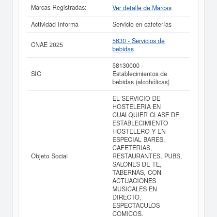
NOTE SOCIEDAD LIMITADA. y consultar los resultados
Marcas Registradas:
Ver detalle de Marcas
de sus años de actividad, así como los balances y
cuentas de resultados disponibles.
Actividad Informa
Servicio en cafeterías
La última actualización del informe de empresa se ha
5630 - Servicios de
realizado el 09/06/2026.
CNAE 2025
bebidas
58130000 -
SIC
Establecimientos de
bebidas (alcohólicas)
EL SERVICIO DE
HOSTELERIA EN
CUALQUIER CLASE DE
ESTABLECIMIENTO
HOSTELERO Y EN
ESPECIAL BARES,
CAFETERIAS,
Objeto Social
RESTAURANTES, PUBS,
SALONES DE TE,
TABERNAS, CON
ACTUACIONES
MUSICALES EN
DIRECTO,
ESPECTACULOS
COMICOS.