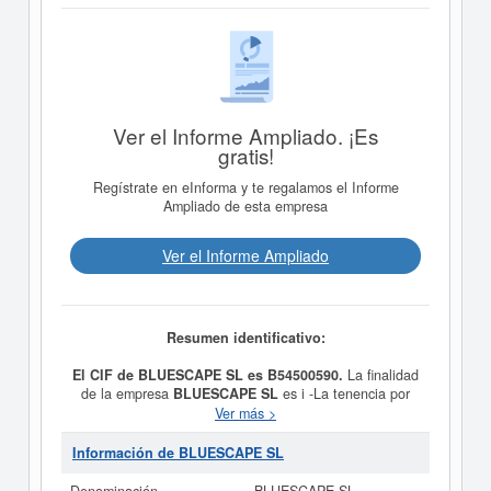
Ver el Informe Ampliado. ¡Es
gratis!
Regístrate en eInforma y te regalamos el Informe
Ampliado de esta empresa
Ver el Informe Ampliado
Resumen identificativo:
El CIF de BLUESCAPE SL es B54500590.
La finalidad
de la empresa
BLUESCAPE SL
es i -La tenencia por
cuenta propia de acciones o participaciones en
Ver más >
Entidades de todo tipo, tengan o no personalidad
juridica y la direccion y gestion, por cuenta propia, de
Información de BLUESCAPE SL
dichas participaciones o acciones, mediante la
correspondiente organizacion de medios materiales y