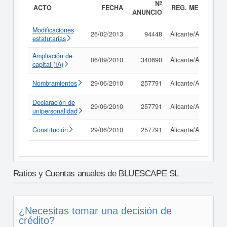
Nº
ACTO
FECHA
REG. MERC.
ANUNCIO
Modificaciones
26/02/2013
94448
Alicante/Alacant
estatutarias
Ampliación de
06/09/2010
340690
Alicante/Alacant
capital (IA)
Nombramientos
29/06/2010
257791
Alicante/Alacant
Declaración de
29/06/2010
257791
Alicante/Alacant
unipersonalidad
Constitución
29/06/2010
257791
Alicante/Alacant
Ratios y Cuentas anuales de BLUESCAPE SL
¿Necesitas tomar una decisión de
crédito?