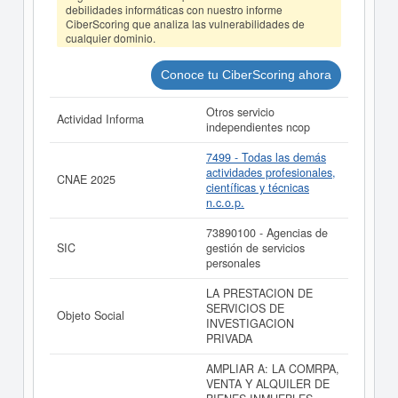
realizado el 07/04/2026.
debilidades informáticas con nuestro informe
CiberScoring que analiza las vulnerabilidades de
cualquier dominio.
Conoce tu CiberScoring ahora
Otros servicio
Actividad Informa
independientes ncop
7499 - Todas las demás
actividades profesionales,
CNAE 2025
científicas y técnicas
n.c.o.p.
73890100 - Agencias de
SIC
gestión de servicios
personales
LA PRESTACION DE
SERVICIOS DE
Objeto Social
INVESTIGACION
PRIVADA
AMPLIAR A: LA COMRPA,
VENTA Y ALQUILER DE