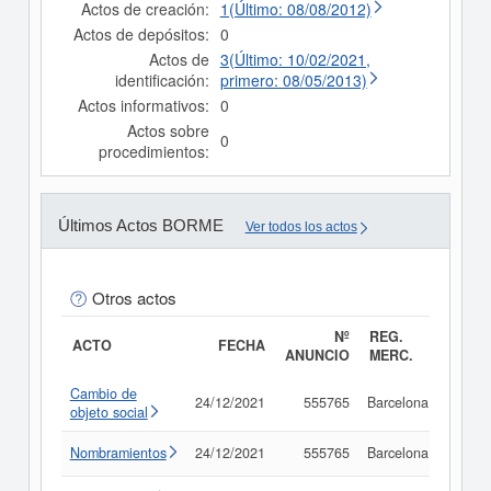
Actos de creación:
1(Último: 08/08/2012)
Actos de depósitos:
0
Actos de
3(Último: 10/02/2021,
identificación:
primero: 08/05/2013)
Actos informativos:
0
Actos sobre
0
procedimientos:
Últimos Actos BORME
Ver todos los actos
Otros actos
Nº
REG.
ACTO
FECHA
ANUNCIO
MERC.
Cambio de
24/12/2021
555765
Barcelona
Consu
objeto social
Nombramientos
24/12/2021
555765
Barcelona
Consu