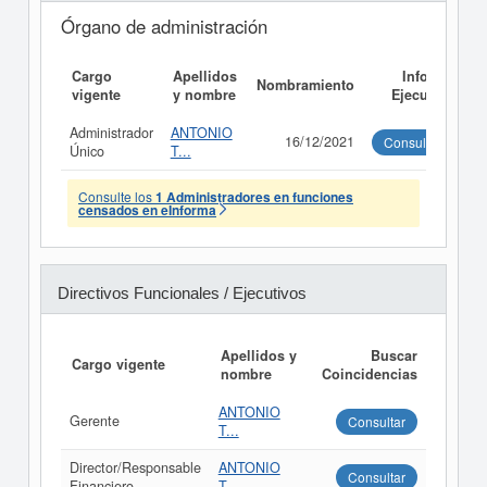
Órgano de administración
Cargo
Apellidos
Informe
Nombramiento
vigente
y nombre
Ejecutivo
Administrador
ANTONIO
16/12/2021
Consultar
Único
T...
Consulte los
1 Administradores en funciones
censados en eInforma
Directivos Funcionales / Ejecutivos
Apellidos y
Buscar
Cargo vigente
nombre
Coincidencias
ANTONIO
Gerente
Consultar
T...
Director/Responsable
ANTONIO
Consultar
Financiero
T...