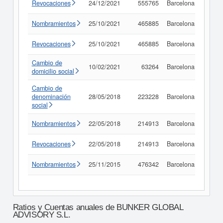
Revocaciones
24/12/2021
555765
Barcelona
Consu
Nombramientos
25/10/2021
465885
Barcelona
Consu
Revocaciones
25/10/2021
465885
Barcelona
Consu
Cambio de
10/02/2021
63264
Barcelona
Consu
domicilio social
Cambio de
denominación
28/05/2018
223228
Barcelona
Consu
social
Nombramientos
22/05/2018
214913
Barcelona
Consu
Revocaciones
22/05/2018
214913
Barcelona
Consu
Nombramientos
25/11/2015
476342
Barcelona
Consu
Ratios y Cuentas anuales de BUNKER GLOBAL
ADVISORY S.L.