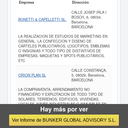
Empresa
Dirección
CALLE JOSEP IRLA I
BOSCH, 6, 08034,
BONETTI & CAPELLETTI SL.
Barcelona,
BARCELONA
LA REALIZACION DE ESTUDIOS DE MARKETING EN
GENERAL. LA CONFECCION Y DISENO DE
CARTELES PUBLICITARIOS, LOGOTIPOS, EMBLEMAS
O INSIGNIAS Y TODO TIPO DE DISTINTIVOS DE
EMPRESAS, MAQUETAS Y SPOTS PUBLICITARIOS,
ETC
CALLE CONSTANÇA,
ORION PLAN SL
5, 08029, Barcelona,
BARCELONA
LA COMPRAVENTA, ARRENDAMIENTO NO
FINANCIERO Y EXPLOTACION DE TODO TIPO DE
SOLARES, TERRENOS, EDIFICIOS, VIVIENDAS,
LOCALES, NAVES INDUSTRIALES O INMUEBLES EN
Hay más por ver
GENERAL. ESTUDIO, PROMOCION DE OBRAS DE
CONSTRUCCION, ETC.
Ver Informe de BUNKER GLOBAL ADVISORY S.L.
CALLE BALMES, 127,
DREXIS BARCELONA SL