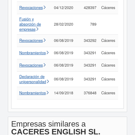
Revocaciones
04/12/2020
428397
Cáceres
Consul
Fusión y
absorción de
28/02/2020
789
Consul
empresas
Revocaciones
06/08/2019
343292
Cáceres
Consul
Nombramientos
06/08/2019
343291
Cáceres
Consul
Revocaciones
06/08/2019
343291
Cáceres
Consul
Declaración de
06/08/2019
343291
Cáceres
Consul
unipersonalidad
Nombramientos
14/09/2018
376848
Cáceres
Consul
Empresas similares a
CACERES ENGLISH SL.