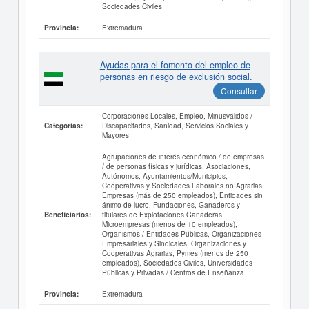
Sociedades Civiles
Extremadura
Provincia:
Ayudas para el fomento del empleo de
personas en riesgo de exclusión social.
Consultar
Corporaciones Locales, Empleo, Minusválidos /
Discapacitados, Sanidad, Servicios Sociales y
Categorías:
Mayores
Agrupaciones de interés económico / de empresas
/ de personas físicas y jurídicas, Asociaciones,
Autónomos, Ayuntamientos/Municipios,
Cooperativas y Sociedades Laborales no Agrarias,
Empresas (más de 250 empleados), Entidades sin
ánimo de lucro, Fundaciones, Ganaderos y
titulares de Explotaciones Ganaderas,
Beneficiarios:
Microempresas (menos de 10 empleados),
Organismos / Entidades Públicas, Organizaciones
Empresariales y Sindicales, Organizaciones y
Cooperativas Agrarias, Pymes (menos de 250
empleados), Sociedades Civiles, Universidades
Públicas y Privadas / Centros de Enseñanza
Extremadura
Provincia: