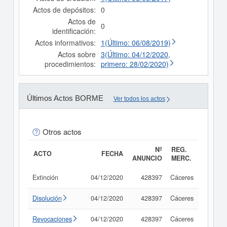
Actos de depósitos:
0
Actos de
0
identificación:
Actos informativos:
1(Último: 06/08/2019)
Actos sobre
3(Último: 04/12/2020,
procedimientos:
primero: 28/02/2020)
Últimos Actos BORME
Ver todos los actos
Otros actos
Nº
REG.
ACTO
FECHA
ANUNCIO
MERC.
Extinción
04/12/2020
428397
Cáceres
Consul
Disolución
04/12/2020
428397
Cáceres
Consul
Revocaciones
04/12/2020
428397
Cáceres
Consul