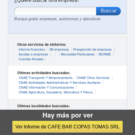
¿Quiere buscar otra empresa?
Busque gratis empresas, autónomos y ejecutivos
Otros servicios de eInforma:
Informe financiero
Nif empresas
Prospección de empresas
Ayudas a empresas
Morosidad Particulares
BORME
Cuentas Anuales
Últimas actividades buscadas:
CNAE Transporte Y Almacenamiento
CNAE Otros Servicios
CNAE Actividades Administrativas Y Servicios Auxliares
CNAE Información Y Comunicaciones
CNAE Agricultura, Ganadería, Silvicultura Y Pesca
Últimas localidades buscadas:
Empresas Murcia
Empresas Palma de Mallorca
Hay más por ver
Empresas Las Palmas de Gran Canaria
Empresas Bilbao
Empresas Alicante
Ver Informe de CAFE BAR COPAS TOMAS SRL