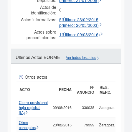
depósitos:
primero: 27/01/2005)
Actos de
0
identificación:
Actos informativos:
5(Último: 23/02/2015,
primero: 20/05/2003)
Actos sobre
1(Último: 09/08/2016)
procedimientos:
Últimos Actos BORME
Ver todos los actos
Otros actos
Nº
REG.
ACTO
FECHA
ANUNCIO
MERC.
Cierre provisional
hoja registral
09/08/2016
330038
Zaragoza
Consu
(IA)
Otros
23/02/2015
79399
Zaragoza
Consu
conceptos