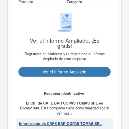
Provincia
Zaragoza
Ver el Informe Ampliado. ¡Es
gratis!
Regístrate en eInforma y te regalamos el Informe
Ampliado de esta empresa
Ver el Informe Ampliado
Resumen identificativo:
El CIF de CAFE BAR COPAS TOMAS SRL es
B50961390.
Esta compañia tiene como finalidad social
ALQUILER DE LOCALES Y LAS ACTIVIDADES DE
Ver más >
HOSTELERIA, RESTAURACION Y HOSPEDAJE,
teniendo como fecha de su constitución el día
Información de CAFE BAR COPAS TOMAS SRL
19/03/2003. El CNAE que tiene es 5630 - Servicios de