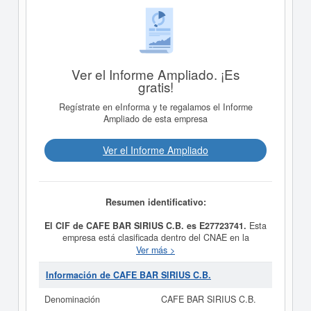
Ver el Informe Ampliado. ¡Es
gratis!
Regístrate en eInforma y te regalamos el Informe
Ampliado de esta empresa
Ver el Informe Ampliado
Resumen identificativo:
El CIF de CAFE BAR SIRIUS C.B. es E27723741.
Esta
empresa está clasificada dentro del CNAE en la
categoría 5630 - Servicios de bebidas.
CAFE BAR
Ver más >
SIRIUS C.B.
se encuentra dentro de la clasificación SIC
con el número 58130000. Se ha consultado esta ficha
Información de CAFE BAR SIRIUS C.B.
un total de 2 veces, donde la última consulta se ha
producido el 27/05/2024. Aquí mismo puede informarse
Denominación
CAFE BAR SIRIUS C.B.
de qué subvenciones puede solicitar esta empresa.