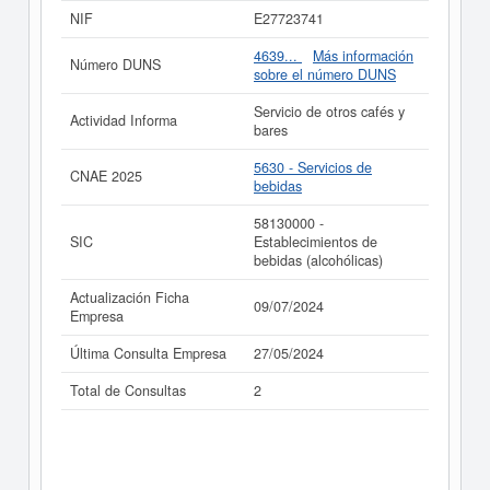
NIF
E27723741
Si está interesado en conocer más datos de la empresa
CAFE BAR SIRIUS C.B. puede
acceder inmediatamente
4639...
Más información
Número DUNS
a este Informe ampliado
de CAFE BAR SIRIUS C.B. y
sobre el número DUNS
consultar los resultados de sus años de actividad, así
como los balances y cuentas de resultados disponibles.
Servicio de otros cafés y
Actividad Informa
bares
La última actualización del informe de empresa se ha
realizado el 09/07/2024.
5630 - Servicios de
CNAE 2025
bebidas
58130000 -
SIC
Establecimientos de
bebidas (alcohólicas)
Actualización Ficha
09/07/2024
Empresa
Última Consulta Empresa
27/05/2024
Total de Consultas
2