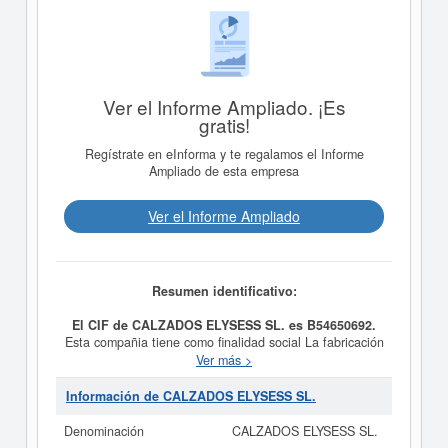
Ver el Informe Ampliado. ¡Es
gratis!
Regístrate en eInforma y te regalamos el Informe
Ampliado de esta empresa
Ver el Informe Ampliado
Resumen identificativo:
El CIF de CALZADOS ELYSESS SL. es B54650692.
Esta compañia tiene como finalidad social La fabricación
y compraventa de todo tipo de calzado, teniendo como
Ver más >
fecha de su constitución el día 31/07/2012. El CNAE
que tiene es 1520 - Fabricación de calzado. El número
Información de CALZADOS ELYSESS SL.
del SIC correspondiente a la empresa
CALZADOS
ELYSESS SL.
es el 31490000.
CALZADOS ELYSESS
Denominación
CALZADOS ELYSESS SL.
SL.
está compuesta por un total de 1 empleados en su