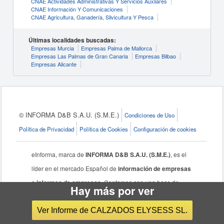
CNAE Actividades Administrativas Y Servicios Auxliares
CNAE Información Y Comunicaciones
CNAE Agricultura, Ganadería, Silvicultura Y Pesca
Últimas localidades buscadas:
Empresas Murcia
Empresas Palma de Mallorca
Empresas Las Palmas de Gran Canaria
Empresas Bilbao
Empresas Alicante
© INFORMA D&B S.A.U. (S.M.E.)
Condiciones de Uso
Política de Privacidad
Política de Cookies
Configuración de cookies
eInforma, marca de
INFORMA D&B S.A.U. (S.M.E.)
, es el
líder en el mercado Español de
información de empresas
e
informes de empresas
. Contamos con una base de
Hay más por ver
datos de empresas de más de 500 millones de
registros
Ver Informe de CALZADOS ELYSESS SL.
de empresas
, donde podrá
buscar empresas
de todo el