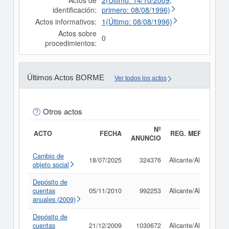
Actos de
2(Último: 14/10/2009,
identificación:
primero: 08/08/1996)
Actos informativos:
1(Último: 08/08/1996)
Actos sobre
0
procedimientos:
Últimos Actos BORME
Ver todos los actos
Otros actos
Nº
ACTO
FECHA
REG. MERC.
ANUNCIO
Cambio de
18/07/2025
324376
Alicante/Alacant
objeto social
Depósito de
cuentas
05/11/2010
992253
Alicante/Alacant
anuales (2009)
Depósito de
cuentas
21/12/2009
1030672
Alicante/Alacant