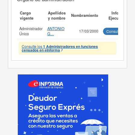
Cargo
Apellidos
Informe
Nombramiento
vigente
y nombre
Ejecutivo
Administrador
ANTONIO
17/03/2000
Consultar
Único
G...
Consulte los
1 Administradores en funciones
censados en eInforma