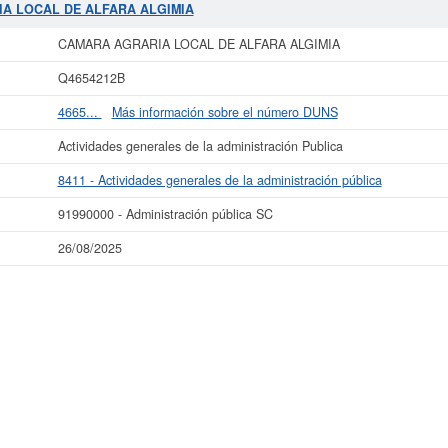
IA LOCAL DE ALFARA ALGIMIA
r más datos de la empresa CAMARA AGRARIA LOCAL DE ALFARA ALGIMIA pue
IA LOCAL DE ALFARA ALGIMIA y consultar los resultados de sus años de ac
CAMARA AGRARIA LOCAL DE ALFARA ALGIMIA
cuentas de resultados disponibles.
Q4654212B
La última actualización del informe de empresa se ha realizado el 26/08/2025.
4665...
Más información sobre el número DUNS
Actividades generales de la administración Publica
8411 - Actividades generales de la administración pública
91990000 - Administración pública SC
26/08/2025