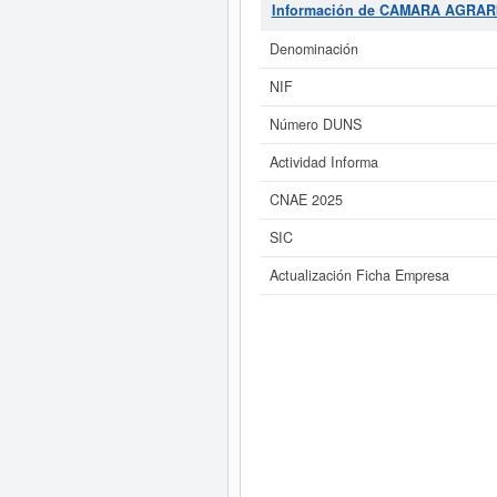
Información de CAMARA AGRAR
Si está interesado en conoce
Informe ampliado
de CAMARA AGRAR
Denominación
NIF
Número DUNS
Actividad Informa
CNAE 2025
SIC
Actualización Ficha Empresa