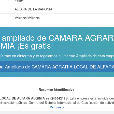
46594
ALFARA DE LA BARONIA
Valencia/València
rme ampliado de CAMARA AGRA
IA ¡Es gratis!
ístrate en eInforma y te regalamos el Informe Ampliado de esta emp
rme Ampliado de CAMARA AGRARIA LOCAL DE ALFAR
Resumen identificativo:
 LOCAL DE ALFARA ALGIMIA es Q4654212B.
Esta empresa está incluida de
inistración pública. Dentro del Sistema Internacional de Clasificación de activ
ALFARA ALGIMIA
se encuentra en el SIC 91990000. En la presente página p
Ver más >
puede solicitar esta empresa las demás que estén relacionadas.