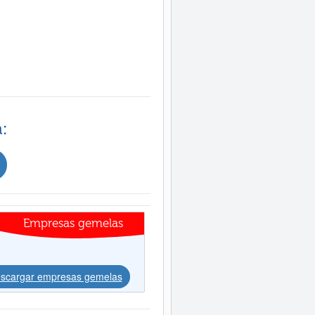
:
Empresas gemelas
scargar empresas gemelas