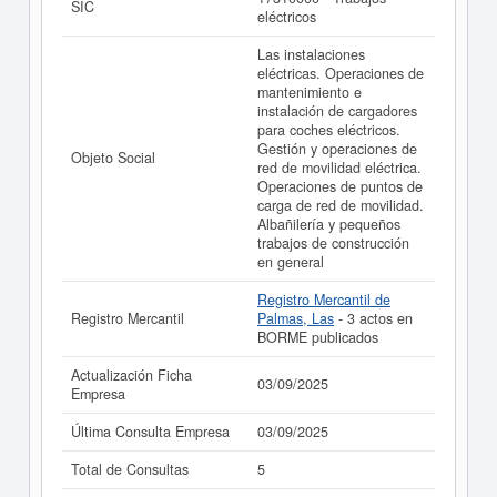
SIC
CARGADORES DE COCHES ELECTRICOS,
eléctricos
SOCIEDAD LIMITADA. y consultar los resultados de sus
años de actividad, así como los balances y cuentas de
Las instalaciones
resultados disponibles.
eléctricas. Operaciones de
mantenimiento e
La última actualización del informe de empresa se ha
instalación de cargadores
realizado el 03/09/2025.
para coches eléctricos.
Gestión y operaciones de
Objeto Social
red de movilidad eléctrica.
Operaciones de puntos de
carga de red de movilidad.
Albañilería y pequeños
trabajos de construcción
en general
Registro Mercantil de
Registro Mercantil
Palmas, Las
- 3 actos en
BORME publicados
Actualización Ficha
03/09/2025
Empresa
Última Consulta Empresa
03/09/2025
Total de Consultas
5