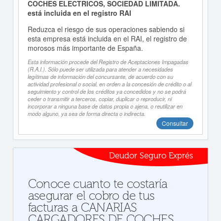
COCHES ELECTRICOS, SOCIEDAD LIMITADA.
está incluida en el registro RAI
Reduzca el riesgo de sus operaciones sabiendo si
esta empresa está incluida en el RAI, el registro de
morosos más importante de España.
Esta información procede del Registro de Aceptaciones Impagadas
(R.A.I.). Sólo puede ser utilizada para atender a necesidades
legítimas de información del concursante, de acuerdo con su
actividad profesional o social, en orden a la concesión de crédito o al
seguimiento y control de los créditos ya concedidos y no se podrá
ceder o transmitir a terceros, copiar, duplicar o reproducir, ni
incorporar a ninguna base de datos propia o ajena, o reutilizar en
modo alguno, ya sea de forma directa o indirecta.
Consultar
Deudor Seguro Exprés
Conoce cuanto te costaría
asegurar el cobro de tus
facturas a CANARIAS
CARGADORES DE COCHES