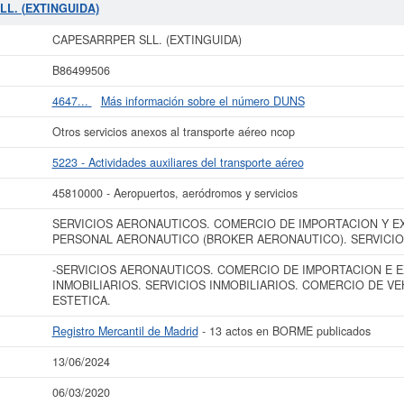
ha contabiliza un total de 23 consultas. La última visualización es del 06/03/2
LL. (EXTINGUIDA)
nciones. Descubra a cuales desde aquí. Su capital se sitúa alrededor de 3.100
s en el BORME sobre esta empresa es de 13 y figura en el Registro Mercantil 
CAPESARRPER SLL. (EXTINGUIDA)
ás datos de la empresa CAPESARRPER SLL. (EXTINGUIDA) puede
acceder inme
B86499506
IDA) y consultar los resultados de sus años de actividad, así como los bal
disponibles.
4647...
Más información sobre el número DUNS
La última actualización del informe de empresa se ha realizado el 13/06/2024.
Otros servicios anexos al transporte aéreo ncop
5223 - Actividades auxiliares del transporte aéreo
45810000 - Aeropuertos, aeródromos y servicios
SERVICIOS AERONAUTICOS. COMERCIO DE IMPORTACION Y E
PERSONAL AERONAUTICO (BROKER AERONAUTICO). SERVICIO
-SERVICIOS AERONAUTICOS. COMERCIO DE IMPORTACION E E
INMOBILIARIOS. SERVICIOS INMOBILIARIOS. COMERCIO DE VE
ESTETICA.
Registro Mercantil de Madrid
- 13 actos en BORME publicados
13/06/2024
06/03/2020