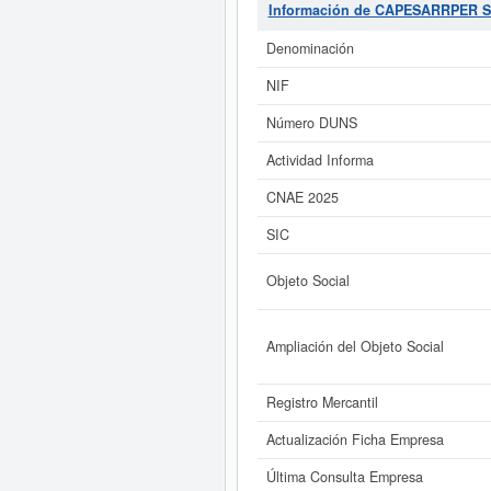
se compone de un total de 1. La fic
Información de CAPESARRPER S
pueden aspirar a algunas subve
publicado
Denominación
Si está interesado en conocer m
NIF
de CAPESARRPER SLL. (EXTINGU
Número DUNS
Actividad Informa
CNAE 2025
SIC
Objeto Social
Ampliación del Objeto Social
Registro Mercantil
Actualización Ficha Empresa
Última Consulta Empresa