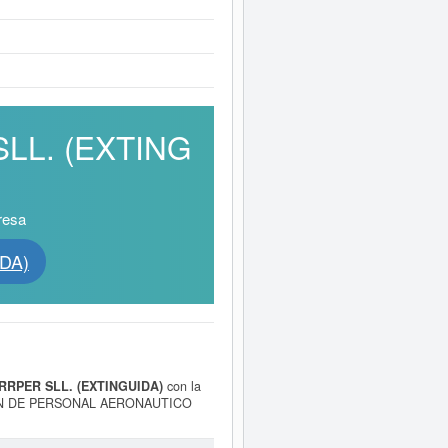
SLL. (EXTING
resa
IDA)
RPER SLL. (EXTINGUIDA)
con la
ON DE PERSONAL AERONAUTICO
liares del transporte aéreo. La
ad 45810000. El equipo de empleados