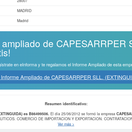
28007
MADRID
Madrid
me ampliado de CAPESARRPER 
is!
ístrate en eInforma y te regalamos el Informe Ampliado de esta emp
 Informe Ampliado de CAPESARRPER SLL. (EXTINGU
Resumen identificativo:
EXTINGUIDA) es B86499506.
El día 25/06/2012 se formó la empresa
CAPESAR
RONAUTICOS. COMERCIO DE IMPORTACION Y EXPORTACION. CONTRATACI
S DE ESTETICA. Está dentro de la categoría CNAE 5223 - Actividades auxi
Ver más >
TINGUIDA)
se encuentra en la clasificación SIC correspondiente a la activid