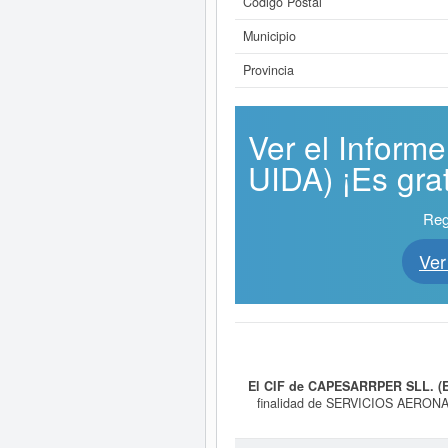
Código Postal
Municipio
Provincia
Ver el Infor
UIDA) ¡Es grat
Reg
Ver
El CIF de CAPESARRPER SLL. (
finalidad de SERVICIOS AE
(BROKER AERONAUTICO). SERVICIO
empresa
CAPESARRPER SLL. (EX