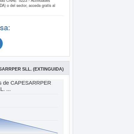
ad CNAE "5223 - Actividades
) o del sector, acceda gratis al
sa:
ARRPER SLL. (EXTINGUIDA)
tas de CAPESARRPER
. ...