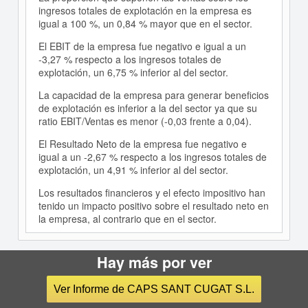
ingresos totales de explotación en la empresa es
igual a 100 %, un 0,84 % mayor que en el sector.
El EBIT de la empresa fue negativo e igual a un
-3,27 % respecto a los ingresos totales de
explotación, un 6,75 % inferior al del sector.
La capacidad de la empresa para generar beneficios
de explotación es inferior a la del sector ya que su
ratio EBIT/Ventas es menor (-0,03 frente a 0,04).
El Resultado Neto de la empresa fue negativo e
igual a un -2,67 % respecto a los ingresos totales de
explotación, un 4,91 % inferior al del sector.
Los resultados financieros y el efecto impositivo han
tenido un impacto positivo sobre el resultado neto en
la empresa, al contrario que en el sector.
Hay más por ver
Empresas similares a
CAPS
SANT CUGAT S.L.
en
Ver Informe de CAPS SANT CUGAT S.L.
BARCELONA