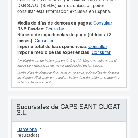
D&B S.A.U. (S.M.E.) son los únicos en poder
consultar esta información exclusiva en España.
Media de días de demora en pagos
:
Consultar
D&B Paydex
:
Consultar
Número de experiencias de pago (últimos 12
meses)
:
Consultar
Importe total de las experiencias
:
Consultar
Importe medio de las experiencias
:
Consultar
* El Paydex es un índice que va de 0 a 100. Mayores valores en el
índice son indicativos de mayor puntualidad en los pagos.
Medía días de demora: Si el valor es positivo, indica días de demora
en el pago. Si el valor es negativo, indica días de adelanto respecto a
la fecha de vencimiento.
Sucursales de CAPS SANT CUGAT
S.L.
Barcelona
(1
resultados)