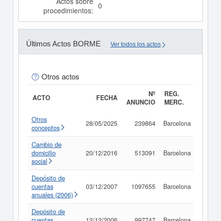
Actos sobre
0
procedimientos:
Últimos Actos BORME
Ver todos los actos
Otros actos
Nº
REG.
ACTO
FECHA
ANUNCIO
MERC.
Otros
28/05/2025
239864
Barcelona
Consu
conceptos
Cambio de
domicilio
20/12/2016
513091
Barcelona
Consu
social
Depósito de
cuentas
03/12/2007
1097655
Barcelona
Consu
anuales (2006)
Depósito de
cuentas
12/12/2006
997747
Barcelona
Consu