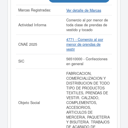
años de actividad, así como los balances y cuentas de
resultados disponibles.
Marcas Registradas:
Ver detalle de Marcas
La última actualización del informe de empresa se ha
Comercio al por menor de
realizado el 15/07/2026.
Actividad Informa
toda clase de prendas de
vestido y tocado
4771 - Comercio al por
CNAE 2025
menor de prendas de
vestir
56510000 - Confecciones
SIC
en general
FABRICACION,
COMERCIALIZACION Y
DISTRIBUCION DE TODO
TIPO DE PRODUCTOS
TEXTILES, PRENDAS DE
VESTIR. CALZADO,
Objeto Social
COMPLEMENTOS,
ACCESORIOS,
ARTICULOS DE
MERCERIA, PAQUETERIA
Y BISUTERIA. TRABAJOS
DE ACABADO DE