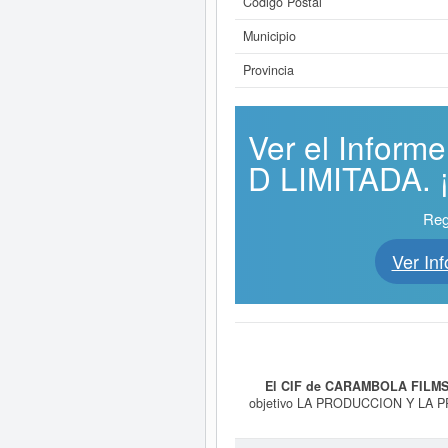
Código Postal
Municipio
Provincia
Ver el Info
D LIMITADA. ¡
Reg
Ver I
El CIF de CARAMBOLA FILMS
objetivo LA PRODUCCION Y LA
CINEMATOGRAFICAS y se dió del alt
cinematográfica y de vídeo. De