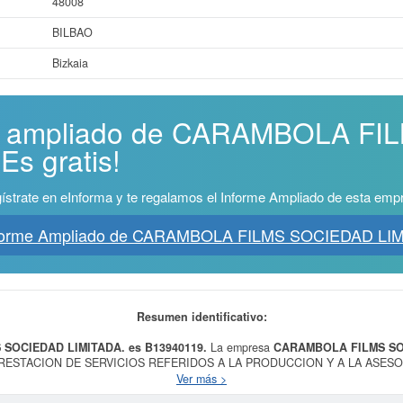
48008
BILBAO
Bizkaia
rme ampliado de CARAMBOLA F
Es gratis!
ístrate en eInforma y te regalamos el Informe Ampliado de esta emp
nforme Ampliado de CARAMBOLA FILMS SOCIEDAD LIM
Resumen identificativo:
 SOCIEDAD LIMITADA. es B13940119.
La empresa
CARAMBOLA FILMS SO
 PRESTACION DE SERVICIOS REFERIDOS A LA PRODUCCION Y A LA ASE
a el día 25/05/2023. Esta empresa está incluida dentro de la categoría CNA
Ver más >
ntro del Sistema Internacional de Clasificación de actividades empresariales, 