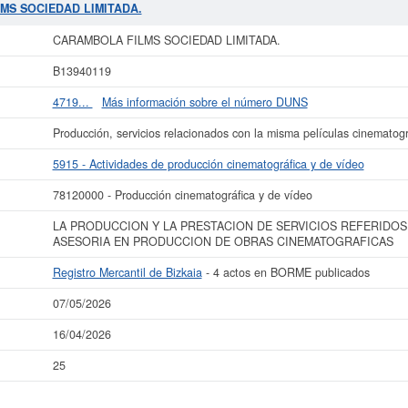
ra en el SIC 78120000. Esta ficha de empresa ha sido consultada 25 veces, la 
LMS SOCIEDAD LIMITADA.
 puede consultar a qué subvenciones puede solicitar esta empresa las demás 
IMITADA.
tiene un patrimonio aproximado de 0 a 3.100 €. Esta empresa figura 
CARAMBOLA FILMS SOCIEDAD LIMITADA.
Bizkaia y tiene 4 actos inscritos en el BORME.
B13940119
 más datos de la empresa CARAMBOLA FILMS SOCIEDAD LIMITADA. puede
acced
IEDAD LIMITADA. y consultar los resultados de sus años de actividad, así
4719...
Más información sobre el número DUNS
resultados disponibles.
Producción, servicios relacionados con la misma películas cinematogr
La última actualización del informe de empresa se ha realizado el 07/05/2026.
5915 - Actividades de producción cinematográfica y de vídeo
78120000 - Producción cinematográfica y de vídeo
LA PRODUCCION Y LA PRESTACION DE SERVICIOS REFERIDOS
ASESORIA EN PRODUCCION DE OBRAS CINEMATOGRAFICAS
Registro Mercantil de Bizkaia
- 4 actos en BORME publicados
07/05/2026
16/04/2026
25