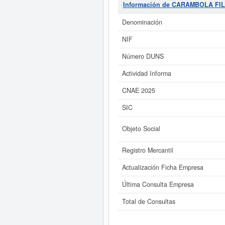
SOCIEDAD LIMITADA.
se encuent
Información de CARAMBOLA FI
16/04/2026. En la presente página
CARAMBOLA FILMS SOCIEDAD L
Denominación
NIF
Si está interesado en conocer
ampliado
de CARAMBOLA FILMS SOC
Número DUNS
Actividad Informa
CNAE 2025
SIC
Objeto Social
Registro Mercantil
Actualización Ficha Empresa
Última Consulta Empresa
Total de Consultas