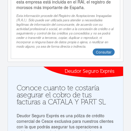
esta empresa está incluida en el RAI, el registro de
morosos más importante de España.
Esta información procede del Registro de Aceptaciones Impagadas
(R.A.I.). Sólo puede ser utilizada para atender a necesidades
legítimas de información del concursante, de acuerdo con su
actividad profesional o social, en orden a la concesión de crédito o al
seguimiento y control de los créditos ya concedidos y no se podrá
ceder o transmitir a terceros, copiar, duplicar o reproducir, ni
incorporar a ninguna base de datos propia o ajena, o reutilizar en
modo alguno, ya sea de forma directa o indirecta.
Consultar
Deudor Seguro Exprés
Conoce cuanto te costaría
asegurar el cobro de tus
facturas a CATALA Y PART SL
Deudor Seguro Exprés es una póliza de crédito
comercial de Cesce exclusiva para nuestros clientes
con la que podrás asegurar tus operaciones a