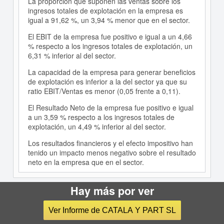
La proporción que suponen las ventas sobre los
ingresos totales de explotación en la empresa es
igual a 91,62 %, un 3,94 % menor que en el sector.
El EBIT de la empresa fue positivo e igual a un 4,66
% respecto a los ingresos totales de explotación, un
6,31 % inferior al del sector.
La capacidad de la empresa para generar beneficios
de explotación es inferior a la del sector ya que su
ratio EBIT/Ventas es menor (0,05 frente a 0,11).
El Resultado Neto de la empresa fue positivo e igual
a un 3,59 % respecto a los ingresos totales de
explotación, un 4,49 % inferior al del sector.
Los resultados financieros y el efecto impositivo han
tenido un impacto menos negativo sobre el resultado
neto en la empresa que en el sector.
Hay más por ver
Empresas similares a
CATALA
Y PART SL
en GANDIA
Ver Informe de CATALA Y PART SL