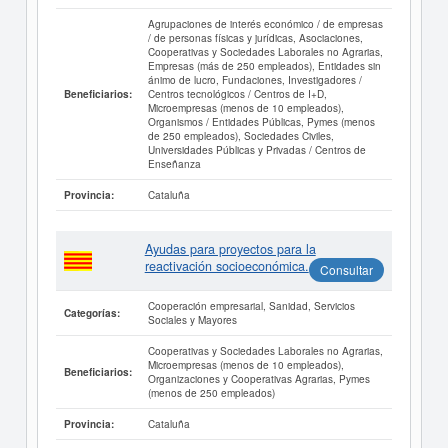
Agrupaciones de interés económico / de empresas
/ de personas físicas y jurídicas, Asociaciones,
Cooperativas y Sociedades Laborales no Agrarias,
Empresas (más de 250 empleados), Entidades sin
ánimo de lucro, Fundaciones, Investigadores /
Centros tecnológicos / Centros de I+D,
Beneficiarios:
Microempresas (menos de 10 empleados),
Organismos / Entidades Públicas, Pymes (menos
de 250 empleados), Sociedades Civiles,
Universidades Públicas y Privadas / Centros de
Enseñanza
Cataluña
Provincia:
Ayudas para proyectos para la
reactivación socioeconómica.
Consultar
Cooperación empresarial, Sanidad, Servicios
Categorías:
Sociales y Mayores
Cooperativas y Sociedades Laborales no Agrarias,
Microempresas (menos de 10 empleados),
Beneficiarios:
Organizaciones y Cooperativas Agrarias, Pymes
(menos de 250 empleados)
Cataluña
Provincia: