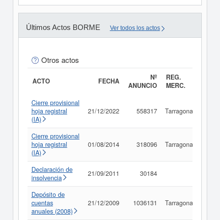
Últimos Actos BORME
Ver todos los actos
Otros actos
Nº
REG.
ACTO
FECHA
ANUNCIO
MERC.
Cierre provisional
hoja registral
21/12/2022
558317
Tarragona
Cons
(IA)
Cierre provisional
hoja registral
01/08/2014
318096
Tarragona
Cons
(IA)
Declaración de
21/09/2011
30184
Cons
insolvencia
Depósito de
cuentas
21/12/2009
1036131
Tarragona
Cons
anuales (2008)