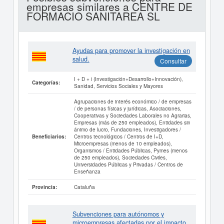
empresas similares a CENTRE DE
FORMACIO SANITAREA SL
Ayudas para promover la investigación en
salud.
Consultar
I + D + i (Investigación+Desarrollo+Innovación),
Categorías:
Sanidad, Servicios Sociales y Mayores
Agrupaciones de interés económico / de empresas
/ de personas físicas y jurídicas, Asociaciones,
Cooperativas y Sociedades Laborales no Agrarias,
Empresas (más de 250 empleados), Entidades sin
ánimo de lucro, Fundaciones, Investigadores /
Centros tecnológicos / Centros de I+D,
Beneficiarios:
Microempresas (menos de 10 empleados),
Organismos / Entidades Públicas, Pymes (menos
de 250 empleados), Sociedades Civiles,
Universidades Públicas y Privadas / Centros de
Enseñanza
Cataluña
Provincia:
Subvenciones para autónomos y
microempresas afectadas por el impacto