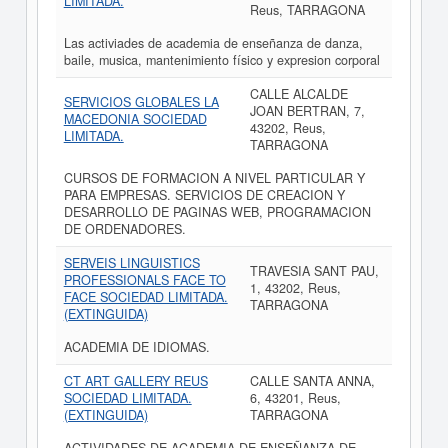
LIMITADA.
Reus, TARRAGONA
Las activiades de academia de enseñanza de danza,
baile, musica, mantenimiento físico y expresion corporal
CALLE ALCALDE
SERVICIOS GLOBALES LA
JOAN BERTRAN, 7,
MACEDONIA SOCIEDAD
43202, Reus,
LIMITADA.
TARRAGONA
CURSOS DE FORMACION A NIVEL PARTICULAR Y
PARA EMPRESAS. SERVICIOS DE CREACION Y
DESARROLLO DE PAGINAS WEB, PROGRAMACION
DE ORDENADORES.
SERVEIS LINGUISTICS
TRAVESIA SANT PAU,
PROFESSIONALS FACE TO
1, 43202, Reus,
FACE SOCIEDAD LIMITADA.
TARRAGONA
(EXTINGUIDA)
ACADEMIA DE IDIOMAS.
CT ART GALLERY REUS
CALLE SANTA ANNA,
SOCIEDAD LIMITADA.
6, 43201, Reus,
(EXTINGUIDA)
TARRAGONA