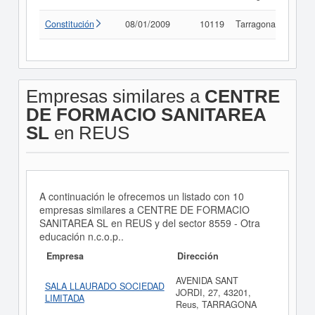
Constitución
08/01/2009
10119
Tarragona
Cons
Empresas similares a
CENTRE
DE FORMACIO SANITAREA
SL
en REUS
A continuación le ofrecemos un listado con 10
empresas similares a CENTRE DE FORMACIO
SANITAREA SL en REUS y del sector 8559 - Otra
educación n.c.o.p..
Empresa
Dirección
AVENIDA SANT
SALA LLAURADO SOCIEDAD
JORDI, 27, 43201,
LIMITADA
Reus, TARRAGONA