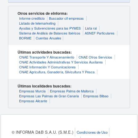
Otros servicios de eInforma:
Informe crediticio
Buscador cif empresas
Listado de telemarketing
Ayudas y Subvenciones para las PYMES
Lista rai
Sistema de Análisis de Balances Ibéricos
ASNEF Particulares
BORME
Cuentas Anuales
Últimas actividades buscadas:
CNAE Transporte Y Almacenamiento
CNAE Otros Servicios
CNAE Actividades Administrativas Y Servicios Auxliares
CNAE Información Y Comunicaciones
CNAE Agricultura, Ganadería, Silvicultura Y Pesca
Últimas localidades buscadas:
Empresas Murcia
Empresas Palma de Mallorca
Empresas Las Palmas de Gran Canaria
Empresas Bilbao
Empresas Alicante
© INFORMA D&B S.A.U. (S.M.E.)
Condiciones de Uso