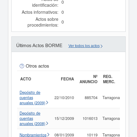
0
identificación:
Actos informativos:
0
Actos sobre
0
procedimientos:
Últimos Actos BORME
Ver todos los actos
Otros actos
Nº
REG.
ACTO
FECHA
ANUNCIO
MERC.
Depósito de
cuentas
22/10/2010
885704
Tarragona
Cons
anuales (2009)
Depósito de
cuentas
15/12/2009
1016013
Tarragona
Cons
anuales (2008)
Nombramientos
08/01/2009
10119
Tarragona
Cons