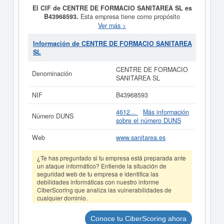
El CIF de CENTRE DE FORMACIO SANITAREA SL es
B43968593.
Esta empresa tiene como propósito
CENTRO DE FORMACION SANITARIA. y fue creada el
Ver más >
día 27/11/2008. La categoría CNAE en la que está dada
de alta esta empresa es 8559 - Otra educación n.c.o.p..
Información de CENTRE DE FORMACIO SANITAREA
Dentro de la Clasificación Industrial Estándar o SIC,
SL
CENTRE DE FORMACIO SANITAREA SL
cuenta con
el número 82990000. La ficha ha sido consultada el
CENTRE DE FORMACIO
Denominación
09/04/2025 y contabiliza un total de 8 consultas. Si
SANITAREA SL
quiere consultar qué subvenciones puede llegar a pedir
esta empresa, puede hacerlo en esta misma web. El
NIF
B43968593
patrimonio social de esta empresa es de 0 a 3.100 €. El
BORME tiene publicados 4 actos y está afiliada al
4612...
Más información
Número DUNS
Registro Mercantil de Tarragona.
sobre el número DUNS
Si está interesado en conocer más datos de la empresa
Web
www.sanitarea.es
CENTRE DE FORMACIO SANITAREA SL puede
acceder inmediatamente a este Informe ampliado
de
¿Te has preguntado si tu empresa está preparada ante
CENTRE DE FORMACIO SANITAREA SL y consultar
un ataque informático? Entiende la situación de
los resultados de sus años de actividad, así como los
seguridad web de tu empresa e identifica las
balances y cuentas de resultados disponibles.
debilidades informáticas con nuestro informe
CiberScoring que analiza las vulnerabilidades de
La última actualización del informe de empresa se ha
cualquier dominio.
realizado el 12/09/2025.
Conoce tu CiberScoring ahora