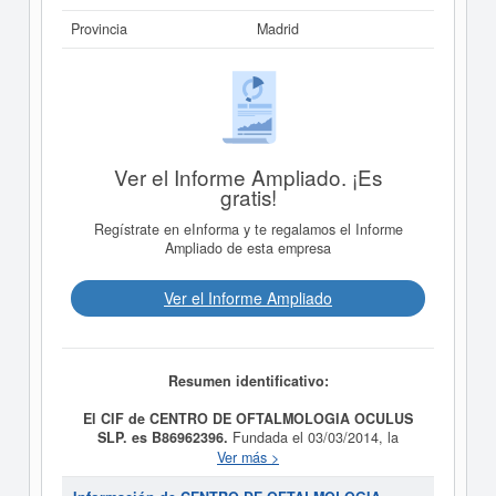
Provincia
Madrid
Ver el Informe Ampliado. ¡Es
gratis!
Regístrate en eInforma y te regalamos el Informe
Ampliado de esta empresa
Ver el Informe Ampliado
Resumen identificativo:
El CIF de CENTRO DE OFTALMOLOGIA OCULUS
SLP. es B86962396.
Fundada el 03/03/2014, la
compañia
CENTRO DE OFTALMOLOGIA OCULUS
Ver más >
SLP.
tiene como finalidad LA PRESTACION DE TODA
CLASE SERVICIOS MEDICOS EN ESPECIAL LOS DE