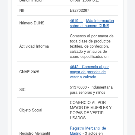
Denominación
CHAIF 2000 S.L.
51370000, correspondiente a la actividad de
Indumentaria para señoras y niños. El equipo personal
NIF
B82702267
de
CHAIF 2000 S.L.
es de 2. La última consulta de la
ficha ha sido el 09/07/2026. La ficha se ha consultado
4619...
Más información
Número DUNS
hasta 13 veces. Para documentarse que tipo de
sobre el número DUNS
subvenciones puede solicitar esta empresa y otras
parecidas puede hacerlo aquí. El capital social en la que
Comercio al por mayor de
esta empresa está situada es aproximadamente de 0 a
toda clase de productos
3.100 €. En el Registro Mercantil de Madrid aparece
Actividad Informa
textiles, de confección,
esta empresa inscrita, además hay 3 actos publicado en
calzado y artículos de
el BORME.
cuero especificados en
Si está interesado en conocer más datos de la empresa
4642 - Comercio al por
CHAIF 2000 S.L. puede
acceder inmediatamente a este
CNAE 2025
mayor de prendas de
Informe ampliado
de CHAIF 2000 S.L. y consultar los
vestir y calzado
resultados de sus años de actividad, así como los
balances y cuentas de resultados disponibles.
51370000 - Indumentaria
SIC
para señoras y niños
La última actualización del informe de empresa se ha
realizado el 30/12/2022.
COMERCIO AL POR
MAYOR DE MUEBLES Y
Objeto Social
ROPAS DE VESTIR
USADOS.
Registro Mercantil de
Registro Mercantil
Madrid
- 3 actos en