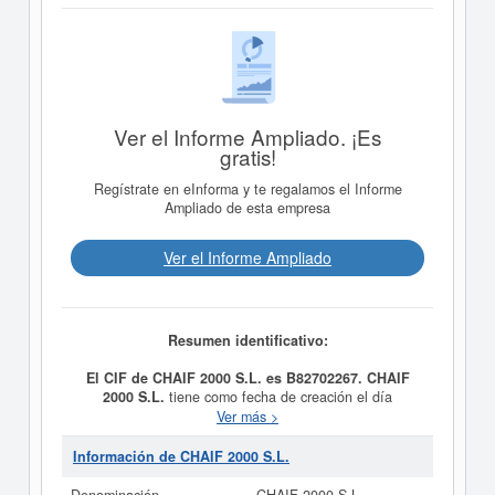
Ver el Informe Ampliado. ¡Es
gratis!
Regístrate en eInforma y te regalamos el Informe
Ampliado de esta empresa
Ver el Informe Ampliado
Resumen identificativo:
El CIF de CHAIF 2000 S.L. es B82702267.
CHAIF
2000 S.L.
tiene como fecha de creación el día
28/06/2000 y su meta es COMERCIO AL POR MAYOR
Ver más >
DE MUEBLES Y ROPAS DE VESTIR USADOS.. Se
clasifica dentro de la categoría del CNAE 4642 -
Información de CHAIF 2000 S.L.
Comercio al por mayor de prendas de vestir y calzado.
CHAIF 2000 S.L.
consta con el número de SIC