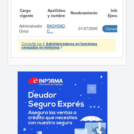
Cargo
Apellidos
Informe
Nombramiento
vigente
y nombre
Ejecutivo
Administrador
BAGHDAD
31/07/2000
Consultar
Único
C...
Consulte los
1 Administradores en funciones
censados en eInforma