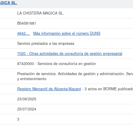
mpresa puede solicitar lo puede hacer en esta misma página. El patrimonio so
AGICA SL.
HISTERA MAGICA SL.
está inscrita en el Registro Mercantil de Alicante/Alaca
actos.
LA CHISTERA MAGICA SL.
más datos de la empresa LA CHISTERA MAGICA SL. puede
acceder inmediatamen
B54581681
ltar los resultados de sus años de actividad, así como los balances y cuenta
4642...
Más información sobre el número DUNS
La última actualización del informe de empresa se ha realizado el 23/09/2025.
Servicio prestados a las empresas
7020 - Otras actividades de consultoría de gestión empresarial
87420000 - Servicios de consultoría en gestión
Prestación de servicios. Actividades de gestión y administración. Serv
y entretenimiento
Registro Mercantil de Alicante/Alacant
- 3 actos en BORME publicad
23/09/2025
25/07/2024
3