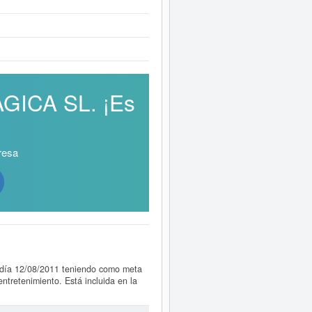
AGICA SL. ¡Es
resa
 día 12/08/2011 teniendo como meta
entretenimiento. Está incluida en la
ción de empresas SIC,
LA CHISTERA
o la última consulta. Para consultar