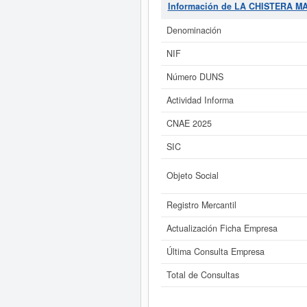
las subvenciones que la presente e
Información de LA CHISTERA M
de 0 a 3.100 €. La compañía
LA C
Denominación
Si está interesado en conocer 
NIF
CHISTERA MAGICA SL. y consu
Número DUNS
Actividad Informa
CNAE 2025
SIC
Objeto Social
Registro Mercantil
Actualización Ficha Empresa
Última Consulta Empresa
Total de Consultas