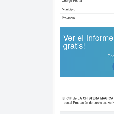
Código Postal
Municipio
Provincia
Ver el Infor
gratis!
Reg
El CIF de LA CHISTERA MAGICA 
social Prestación de servicios. Act
clase CNAE 7020 - Otras actividade
MAGICA SL.
dispone del número 874