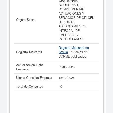
GESTIONAR,
balances y cuentas de resultados disponibles.
COORDINAR,
COMPLEMENTAR
La última actualización del informe de empresa se ha
ACTUACIONES Y
realizado el 09/06/2026.
SERVICIOS DE ORIGEN
Objeto Social
JURIDICO,
ASESORAMIENTO
INTEGRAL DE
EMPRESAS Y
PARTICULARES.
Registro Mercantil de
Registro Mercantil
Sevilla
- 15 actos en
BORME publicados
Actualización Ficha
09/06/2026
Empresa
Última Consulta Empresa
15/12/2025
Total de Consultas
40