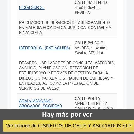
CALLE BAILEN, 18,
LEGALSUR SL
41001, Sevilla,
SEVILLA
PRESTACION DE SERVICIOS DE ASESORAMIENTO
EN MATERIA ECONOMICA, JURIDICA, CONTABLE Y
FINANCIERA
CALLE PALACIO
IBERPROL SL (EXTINGUIDA)
VALDES, 2, 41005,
Sevilla, SEVILLA
DESARROLLAR LABORES DE CONSULTA, ASESORIA,
ANALISIS, PLANIFICACION, REDACCION DE
ESTUDIOS Y/O INFORMES DE GESTION PARA LA
DIRECCION Y/O ADMINISTRACION DE EMPRESAS Y
ENTIDADES, ASI COMO LA PRESTACION DE
SERVICIOS DE ASESO
CALLE POETA
AGM & MANGANO-
MANUEL BENITEZ
ABOGADOS, SOCIEDAD
CARRASCO, 8, 41013,
LIMITADA.
Hay más por ver
Sevilla, SEVILLA
EJERCICIO DE LA ABOGACIA; GESTION Y
Ver Informe de CISNEROS DE CELIS Y ASOCIADOS SLP
ASESORAMIENTO EN MATERIA FISCAL, TRIBUTARIA
Y CONTABLE