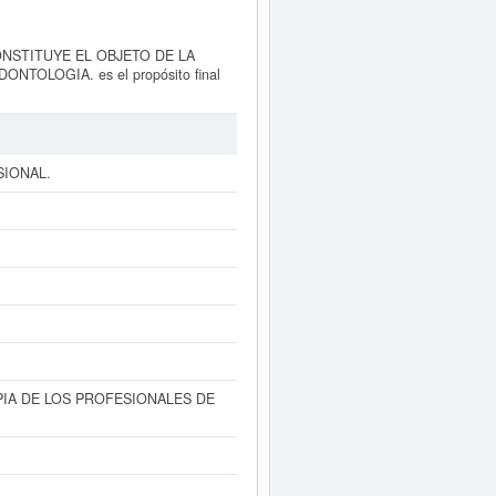
NSTITUYE EL OBJETO DE LA
OLOGIA. es el propósito final
a el día 09/02/2009. Su CNAE
CA DENTAL FRAY LEOPOLDO
ido el 29/04/2021. Acumula un total
les son puede hacer la consulta en
AL FRAY LEOPOLDO SOCIEDAD
SIONAL.
ublicados en el BORME.
TADA PROFESIONAL. puede
acceder
 y consultar los resultados de
s.
PIA DE LOS PROFESIONALES DE