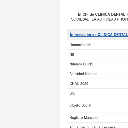
El CIF de CLINICA DENTAL
SOCIEDAD: LA ACTIVIDAD PROPI
de la empresa
CLINICA DE
correspondiente es 8623 - Act
SOCIEDAD LIMITADA PROFESIO
Información de CLINICA DENT
de 4 consultas. Esta empresa y la
esta página. El capital social de
Denominación
LIMITADA PROFESIO
NIF
Si está interesado en conocer
inmediatamente a este Informe amp
Número DUNS
s
Actividad Informa
CNAE 2025
SIC
Objeto Social
Registro Mercantil
Actualización Ficha Empresa