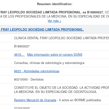
Resumen identificativo:
 FRAY LEOPOLDO SOCIEDAD LIMITADA PROFESIONAL. es B18900027.
CO
A DE LOS PROFESIONALES DE LA MEDICINA, EN SU ESPECIALIDAD DE ODONT
NTAL FRAY LEOPOLDO SOCIEDAD LIMITADA PROFESIONAL.
, dada de alt
Ver más >
ividades odontológicas. Los digitos correspondientes al número SIC de
CLINI
NAL.
son 80210000. La consulta más reciente de la ficha de esta empresa ha s
AL FRAY LEOPOLDO SOCIEDAD LIMITADA PROFESIONAL.
s similares de su sector pueden pedir algunas subvenciones. Si desea saber cua
 la empresa se encuentra dentro del rango de 3.100 a 60.000 €.
CLINICA DENT
CLINICA DENTAL FRAY LEOPOLDO SOCIEDAD LIMITADA PROFE
NAL.
está dada de alta en el Registro Mercantil de Granada y tiene 5 actos p
B18900027
 más datos de la empresa CLINICA DENTAL FRAY LEOPOLDO SOCIEDAD LIMI
liado
de CLINICA DENTAL FRAY LEOPOLDO SOCIEDAD LIMITADA PROFESIONAL.
4619...
Más información sobre el número DUNS
us años de actividad, así como los balances y cuentas de resultados disponible
Consultas, clínicas de odontología y estomatología
La última actualización del informe de empresa se ha realizado el 27/03/2022.
8623 - Actividades odontológicas
80210000 - Dentistas
CONSTITUYE EL OBJETO DE LA SOCIEDAD: LA ACTIVIDAD PRO
LA MEDICINA, EN SU ESPECIALIDAD DE ODONTOLOGIA.
Registro Mercantil de Granada
- 5 actos en BORME publicados
27/03/2022