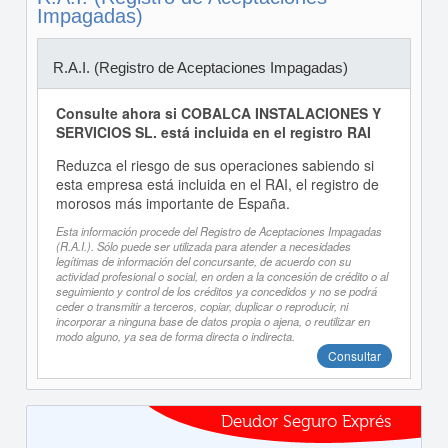
Impagadas)
R.A.I. (Registro de Aceptaciones Impagadas)
Consulte ahora si COBALCA INSTALACIONES Y
SERVICIOS SL. está incluida en el registro RAI
Reduzca el riesgo de sus operaciones sabiendo si
esta empresa está incluida en el RAI, el registro de
morosos más importante de España.
Esta información procede del Registro de Aceptaciones Impagadas
(R.A.I.). Sólo puede ser utilizada para atender a necesidades
legítimas de información del concursante, de acuerdo con su
actividad profesional o social, en orden a la concesión de crédito o al
seguimiento y control de los créditos ya concedidos y no se podrá
ceder o transmitir a terceros, copiar, duplicar o reproducir, ni
incorporar a ninguna base de datos propia o ajena, o reutilizar en
modo alguno, ya sea de forma directa o indirecta.
Consultar
Deudor Seguro Exprés