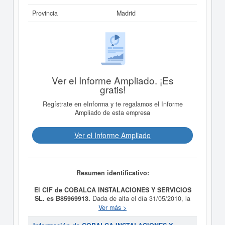
Provincia
Madrid
Ver el Informe Ampliado. ¡Es
gratis!
Regístrate en eInforma y te regalamos el Informe
Ampliado de esta empresa
Ver el Informe Ampliado
Resumen identificativo:
El CIF de COBALCA INSTALACIONES Y SERVICIOS
SL. es B85969913.
Dada de alta el día 31/05/2010, la
empresa
COBALCA INSTALACIONES Y SERVICIOS
Ver más >
SL.
tiene como propósito GESTION,
ADMINISTRACION, PROMOCION, ADQUISICION,