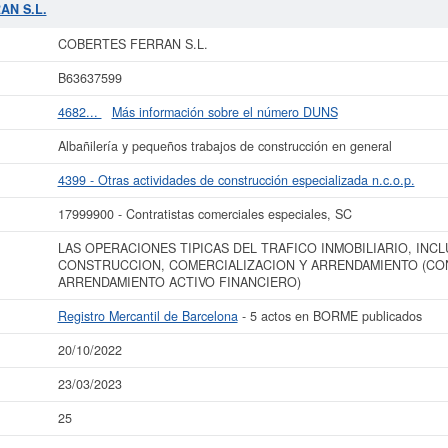
ntra en el SIC 17999900. Esta ficha de empresa ha sido consultada 25 veces, l
AN S.L.
 puede consultar a qué subvenciones puede solicitar esta empresa las demás 
 patrimonio aproximado de 0 a 3.100 €. Esta empresa figura inscrita en el Regis
COBERTES FERRAN S.L.
actos inscritos en el BORME.
B63637599
r más datos de la empresa COBERTES FERRAN S.L. puede
acceder inmediatame
ltar los resultados de sus años de actividad, así como los balances y cuent
4682...
Más información sobre el número DUNS
La última actualización del informe de empresa se ha realizado el 20/10/2022.
Albañilería y pequeños trabajos de construcción en general
4399 - Otras actividades de construcción especializada n.c.o.p.
17999900 - Contratistas comerciales especiales, SC
LAS OPERACIONES TIPICAS DEL TRAFICO INMOBILIARIO, INC
CONSTRUCCION, COMERCIALIZACION Y ARRENDAMIENTO (CO
ARRENDAMIENTO ACTIVO FINANCIERO)
Registro Mercantil de Barcelona
- 5 actos en BORME publicados
20/10/2022
23/03/2023
25