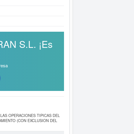
AN S.L. ¡Es
resa
vo LAS OPERACIONES TIPICAS DEL
AMIENTO (CON EXCLUSION DEL
de la categoría CNAE 4399 - Otras
idades empresariales, la empresa