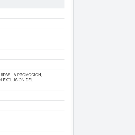
a última consulta se ha producido el
que estén relacionadas. La empresa
tro Mercantil de Barcelona y tiene 5
nte a este Informe ampliado
de
as de resultados disponibles.
LUIDAS LA PROMOCION,
N EXCLUSION DEL