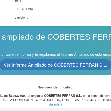
8016
BARCELONA
Barcelona
me ampliado de COBERTES FERR
ístrate en eInforma y te regalamos el Informe Ampliado de esta emp
Ver Informe Ampliado de COBERTES FERRAN S.L.
Resumen identificativo:
L. es B63637599.
La empresa
COBERTES FERRAN S.L.
tiene como objeti
LUIDAS LA PROMOCION, CONSTRUCCION, COMERCIALIZACION Y ARREND
 y se dió del alta el día 06/10/2004. Esta empresa está incluida dentro 
Ver más >
ecializada n.c.o.p.. Dentro del Sistema Internacional de Clasificación de activ