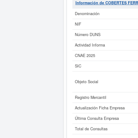
COBERTES FERRAN S.L.
se encue
Información de COBERTES FERR
23/03/2023. En la presente página
COBERTES FERRAN S.L.
tiene un
Denominación
NIF
Si está interesado en conoce
COBERTES FERRAN S.L. y consu
Número DUNS
Actividad Informa
CNAE 2025
SIC
Objeto Social
Registro Mercantil
Actualización Ficha Empresa
Última Consulta Empresa
Total de Consultas