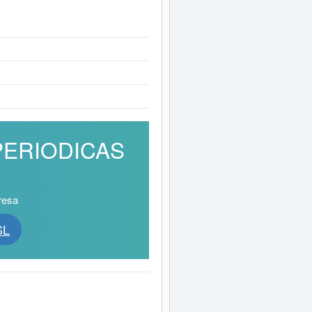
 PERIODICAS
resa
SL