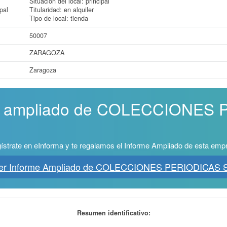
Situación del local: principal
pal
Titularidad: en alquiler
Tipo de local: tienda
50007
ZARAGOZA
Zaragoza
rme ampliado de COLECCIONES
ístrate en eInforma y te regalamos el Informe Ampliado de esta emp
er Informe Ampliado de COLECCIONES PERIODICAS 
Resumen identificativo: