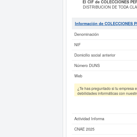
El CIF de COLECCIONES PER
DISTRIBUCION DE TODA CLASE
pertenece es 4649 - Comercio al po
SIC es el 50990000. Esta empresa
esta empresa y las relacionadas de
Información de COLECCIONES 
actos existente
Denominación
Si está interesado en conocer 
COLECCIONES PERIODICAS SL y con
NIF
Domicilio social anterior
Número DUNS
Web
¿Te has preguntado si tu empresa es
debilidades informáticas con nuestr
Actividad Informa
CNAE 2025