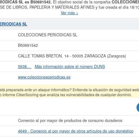
IODICAS SL es B50691542.
El objetivo social de la compañia
COLECCIONES
 DE LIBROS, PAPELERIA Y MATERIALES AFINES y fue creada el día 18/10/1
r mayor de otros artículos de uso doméstico. El número de
COLECCIONES PE
Ver más >
 acumula 128 consultas, la última se ha producido el 06/08/2026. Consulte en
 su sector pueden optar. La cifra aproximada del capital social de esta empres
PERIODICAS SL
s en el BORME es de 17 y aparece dada de alta en la provincia Zaragoza del Reg
COLECCIONES PERIODICAS SL
más datos de la empresa COLECCIONES PERIODICAS SL puede
acceder inmedia
sultar los resultados de sus años de actividad, así como los balances y cu
B50691542
La última actualización del informe de empresa se ha realizado el 18/07/2026.
CALLE TOMAS BRETON, 14 - 50005 ZARAGOZA (Zaragoza)
5638...
Más información sobre el número DUNS
www.coleccionesperiodicas.es
tá preparada ante un ataque informático? Entiende la situación de seguridad web 
o informe CiberScoring que analiza las vulnerabilidades de cualquier dominio.
Comercio al por mayor de productos de consumo duraderos
4649 - Comercio al por mayor de otros artículos de uso doméstico