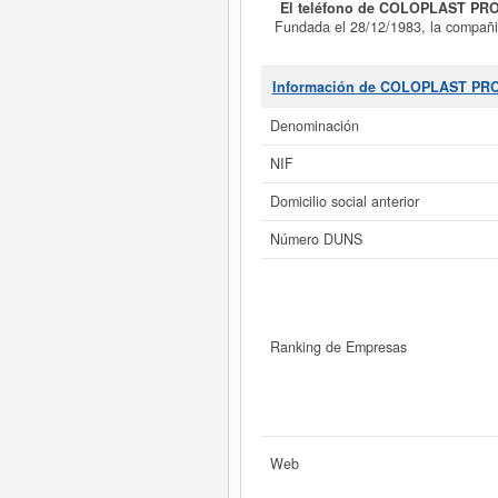
El teléfono de COLOPLAST PR
Fundada el 28/12/1983, la compañ
IMPORTACION, EXPORTACION
OTROS PRODUCTOS RELACIONADOS.. 
la clasificación del Sistema Int
Información de COLOPLAST P
PRODUCTOS MEDICOS SAU
es d
consulta se ha producido el 05/08/2
Denominación
del capital social es mayor d
NIF
Si está interesado en conoce
ampliado
de COLOPLAST PRODUCTO
Domicilio social anterior
Número DUNS
COLOPLAST PRODUCTOS MEDICOS SAU 
Ranking de Empresas
Web