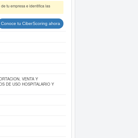
de tu empresa e identifica las
Conoce tu CiberScoring ahora
ORTACION, VENTA Y
OS DE USO HOSPITALARIO Y