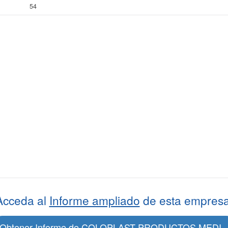
54
Acceda al
Informe ampliado
de esta empresa
Obtener Informe de COLOPLAST PRODUCTOS MEDI..