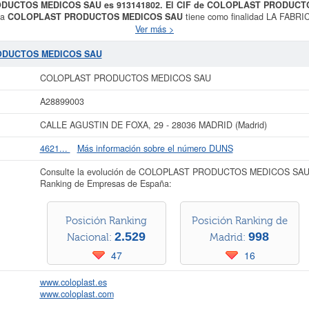
ODUCTOS MEDICOS SAU es 913141802. El CIF de COLOPLAST PRODUCT
ia
COLOPLAST PRODUCTOS MEDICOS SAU
tiene como finalidad LA FAB
, VENTA Y COMERCIALIZACION, VENTA Y COMERCIALIZACION DE APARA
Ver más >
Su categoría CNAE es 4646 - Comercio al por mayor de productos farmacéu
ernacional de Clasificación de empresas corresponde al número 51220000. El pe
RODUCTOS MEDICOS SAU
e un total de 166.
COLOPLAST PRODUCTOS MEDICOS SAU
cuenta con un 
026. Puede consultar las posibles subvenciones para esta empresa y otras simi
COLOPLAST PRODUCTOS MEDICOS SAU
e 60.000 €. El BORME ha publicado 132 de esta empresa y esta registrada en el
A28899003
r más datos de la empresa COLOPLAST PRODUCTOS MEDICOS SAU puede
acced
S MEDICOS SAU y consultar los resultados de sus años de actividad, así 
CALLE AGUSTIN DE FOXA, 29 - 28036 MADRID (Madrid)
resultados disponibles.
4621...
Más información sobre el número DUNS
tiene el distintivo TOP 100.000 EMPRESAS. Este distintivo se otorga a l
por volumen de facturación.
Consulte la evolución de COLOPLAST PRODUCTOS MEDICOS SAU y
La última actualización del informe de empresa se ha realizado el 05/08/2026.
Ranking de Empresas de España:
Posición Ranking
Posición Ranking de
2.529
998
Nacional:
Madrid:
47
16
www.coloplast.es
www.coloplast.com