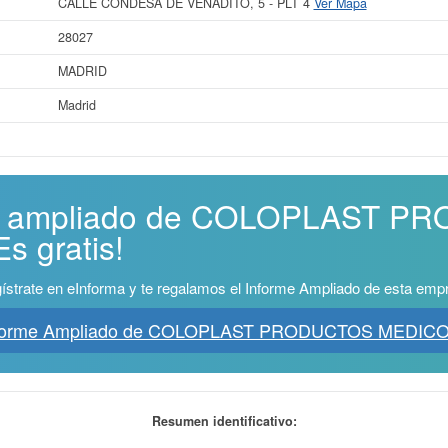
CALLE CONDESA DE VENADITO, 5 - PLT 4
Ver Mapa
28027
MADRID
Madrid
rme ampliado de COLOPLAST 
s gratis!
ístrate en eInforma y te regalamos el Informe Ampliado de esta emp
nforme Ampliado de COLOPLAST PRODUCTOS MEDIC
Resumen identificativo: