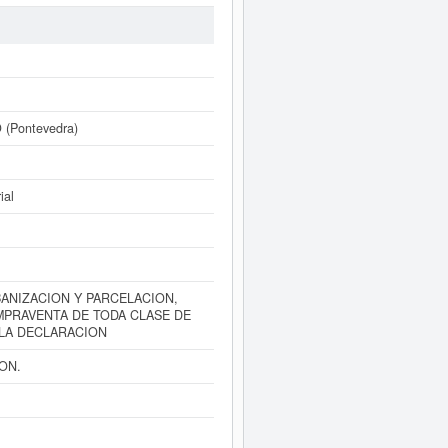
e la categoría CNAE 6832 - Otras
dades empresariales, la empresa
NTICA DE FINCAS E INMUEBLES
última consulta se ha producido el
que estén relacionadas. La empresa
sta empresa figura inscrita en el
(Pontevedra)
L puede
acceder inmediatamente a
 años de actividad, así como los
ial
ANIZACION Y PARCELACION,
PRAVENTA DE TODA CLASE DE
 LA DECLARACION
ON.