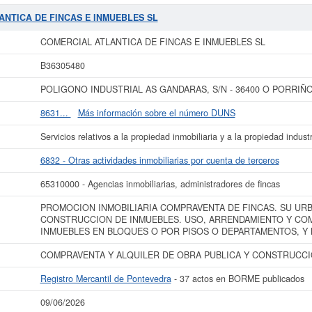
 y se dió del alta el día 11/02/1998. Esta empresa está incluida dentro d
cuenta de terceros. Dentro del Sistema Internacional de Clasificación de activi
LANTICA DE FINCAS E INMUEBLES SL
CAS E INMUEBLES SL
se encuentra en el SIC 65310000.
COMERCIAL ATLA
mpleados en plantilla. Esta ficha de empresa ha sido consultada 263 veces, la 
COMERCIAL ATLANTICA DE FINCAS E INMUEBLES SL
 puede consultar a qué subvenciones puede solicitar esta empresa las demás 
INCAS E INMUEBLES SL
tiene un patrimonio aproximado mayor de 60.000 €. E
B36305480
Registro Mercantil de Pontevedra y tiene 37 actos inscritos en el BORME.
POLIGONO INDUSTRIAL AS GANDARAS, S/N - 36400 O PORRIÑO 
 más datos de la empresa COMERCIAL ATLANTICA DE FINCAS E INMUEBLES S
L ATLANTICA DE FINCAS E INMUEBLES SL y consultar los resultados de sus
8631...
Más información sobre el número DUNS
balances y cuentas de resultados disponibles.
Servicios relativos a la propiedad inmobiliaria y a la propiedad industr
La última actualización del informe de empresa se ha realizado el 09/06/2026.
6832 - Otras actividades inmobiliarias por cuenta de terceros
65310000 - Agencias inmobiliarias, administradores de fincas
PROMOCION INMOBILIARIA COMPRAVENTA DE FINCAS. SU URB
CONSTRUCCION DE INMUEBLES. USO, ARRENDAMIENTO Y COM
INMUEBLES EN BLOQUES O POR PISOS O DEPARTAMENTOS, Y
COMPRAVENTA Y ALQUILER DE OBRA PUBLICA Y CONSTRUCCI
Registro Mercantil de Pontevedra
- 37 actos en BORME publicados
09/06/2026