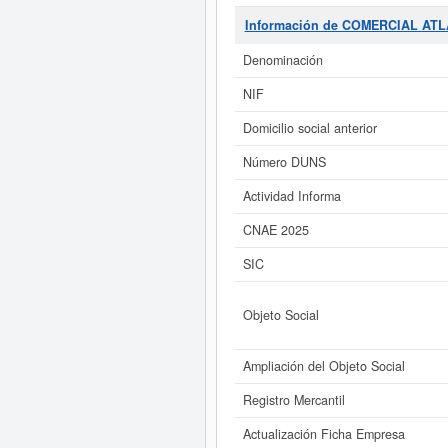
DEPARTAMENTOS, Y LA DECLARACION
actividades inmobiliarias por 
Información de COMERCIAL AT
COMERCIAL ATLANTICA DE FIN
SL
cuenta con una cantidad de 1 e
Denominación
31/07/2026. En la presente página
COMERCIAL ATLANTICA DE F
NIF
Domicilio social anterior
Si está interesado en conocer
este Informe ampliado
de COMERCIA
Número DUNS
Actividad Informa
CNAE 2025
SIC
Objeto Social
Ampliación del Objeto Social
Registro Mercantil
Actualización Ficha Empresa